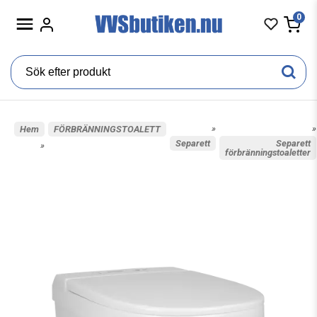
0
»
»
Hem
FÖRBRÄNNINGSTOALETT
Separett
Separett
»
förbränningstoaletter