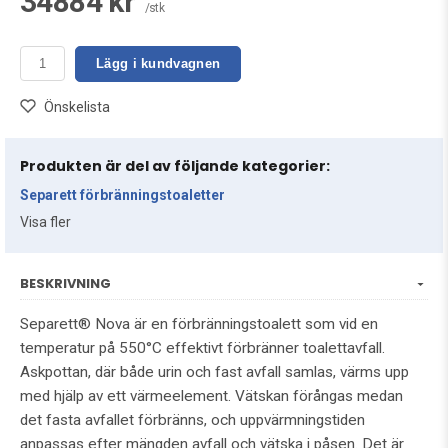
34884 kr
/stk
Lägg i kundvagnen
Önskelista
Produkten är del av följande kategorier:
Separett förbränningstoaletter
Visa fler
BESKRIVNING
Separett® Nova är en förbränningstoalett som vid en
temperatur på 550°C effektivt förbränner toalettavfall.
Askpottan, där både urin och fast avfall samlas, värms upp
med hjälp av ett värmeelement. Vätskan förångas medan
det fasta avfallet förbränns, och uppvärmningstiden
anpassas efter mängden avfall och vätska i påsen. Det är