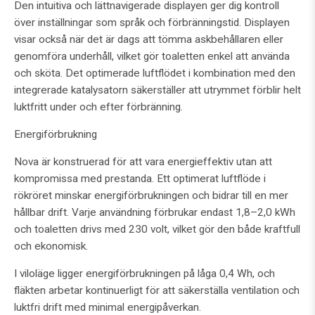
Den intuitiva och lättnavigerade displayen ger dig kontroll
över inställningar som språk och förbränningstid. Displayen
visar också när det är dags att tömma askbehållaren eller
genomföra underhåll, vilket gör toaletten enkel att använda
och sköta. Det optimerade luftflödet i kombination med den
integrerade katalysatorn säkerställer att utrymmet förblir helt
luktfritt under och efter förbränning.
Energiförbrukning
Nova är konstruerad för att vara energieffektiv utan att
kompromissa med prestanda. Ett optimerat luftflöde i
rökröret minskar energiförbrukningen och bidrar till en mer
hållbar drift. Varje användning förbrukar endast 1,8–2,0 kWh
och toaletten drivs med 230 volt, vilket gör den både kraftfull
och ekonomisk.
I viloläge ligger energiförbrukningen på låga 0,4 Wh, och
fläkten arbetar kontinuerligt för att säkerställa ventilation och
luktfri drift med minimal energipåverkan.