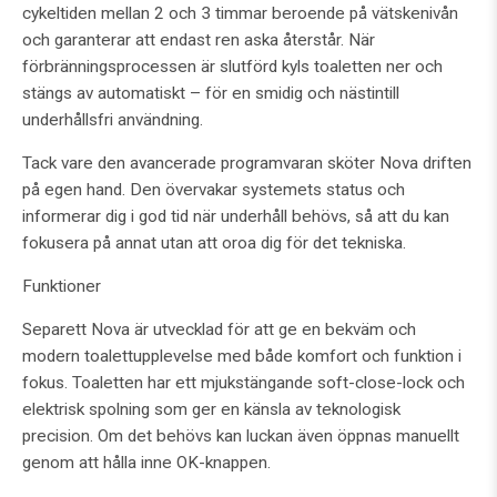
cykeltiden mellan 2 och 3 timmar beroende på vätskenivån
och garanterar att endast ren aska återstår. När
förbränningsprocessen är slutförd kyls toaletten ner och
stängs av automatiskt – för en smidig och nästintill
underhållsfri användning.
Tack vare den avancerade programvaran sköter Nova driften
på egen hand. Den övervakar systemets status och
informerar dig i god tid när underhåll behövs, så att du kan
fokusera på annat utan att oroa dig för det tekniska.
Funktioner
Separett Nova är utvecklad för att ge en bekväm och
modern toalettupplevelse med både komfort och funktion i
fokus. Toaletten har ett mjukstängande soft-close-lock och
elektrisk spolning som ger en känsla av teknologisk
precision. Om det behövs kan luckan även öppnas manuellt
genom att hålla inne OK-knappen.