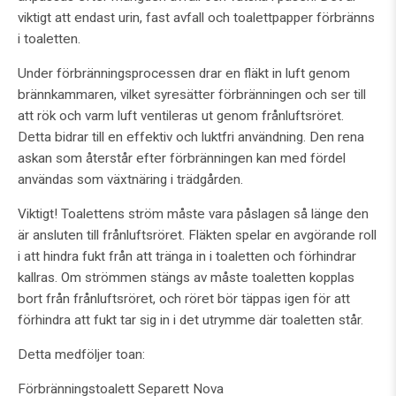
viktigt att endast urin, fast avfall och toalettpapper förbränns
i toaletten.
Under förbränningsprocessen drar en fläkt in luft genom
brännkammaren, vilket syresätter förbränningen och ser till
att rök och varm luft ventileras ut genom frånluftsröret.
Detta bidrar till en effektiv och luktfri användning. Den rena
askan som återstår efter förbränningen kan med fördel
användas som växtnäring i trädgården.
Viktigt! Toalettens ström måste vara påslagen så länge den
är ansluten till frånluftsröret. Fläkten spelar en avgörande roll
i att hindra fukt från att tränga in i toaletten och förhindrar
kallras. Om strömmen stängs av måste toaletten kopplas
bort från frånluftsröret, och röret bör täppas igen för att
förhindra att fukt tar sig in i det utrymme där toaletten står.
Detta medföljer toan:
Förbränningstoalett Separett Nova