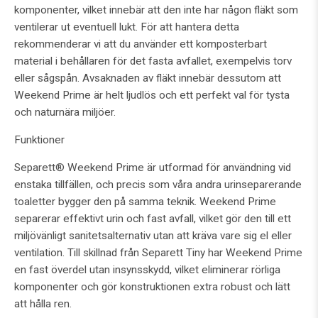
komponenter, vilket innebär att den inte har någon fläkt som
ventilerar ut eventuell lukt. För att hantera detta
rekommenderar vi att du använder ett komposterbart
material i behållaren för det fasta avfallet, exempelvis torv
eller sågspån. Avsaknaden av fläkt innebär dessutom att
Weekend Prime är helt ljudlös och ett perfekt val för tysta
och naturnära miljöer.
Funktioner
Separett® Weekend Prime är utformad för användning vid
enstaka tillfällen, och precis som våra andra urinseparerande
toaletter bygger den på samma teknik. Weekend Prime
separerar effektivt urin och fast avfall, vilket gör den till ett
miljövänligt sanitetsalternativ utan att kräva vare sig el eller
ventilation. Till skillnad från Separett Tiny har Weekend Prime
en fast överdel utan insynsskydd, vilket eliminerar rörliga
komponenter och gör konstruktionen extra robust och lätt
att hålla ren.