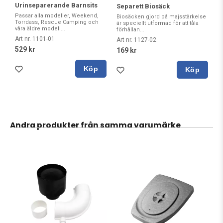
Urinseparerande Barnsits
Separett Biosäck
Passar alla modeller, Weekend,
Biosäcken gjord på majsstärkelse
Torrdass, Rescue Camping och
är speciellt utformad för att tåla
våra äldre modell...
förhållan...
Art nr. 1101-01
Art nr. 1127-02
529 kr
169 kr
Köp
Köp
Andra produkter från samma varumärke