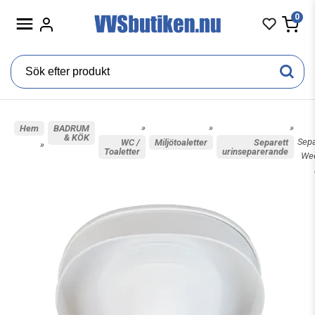
0
»
»
»
Hem
BADRUM
& KÖK
Sep
WC /
Miljötoaletter
Separett
»
Toaletter
urinseparerande
We