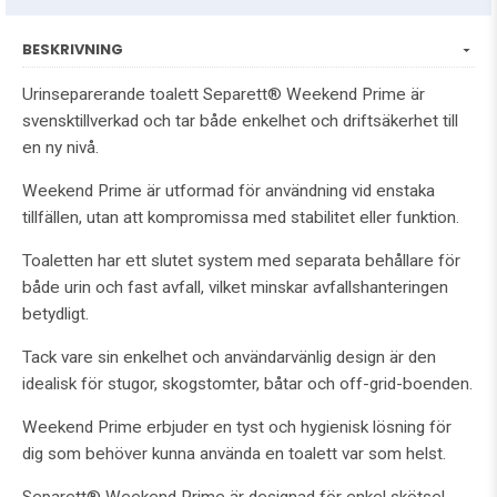
BESKRIVNING
Urinseparerande toalett Separett® Weekend Prime är
svensktillverkad och tar både enkelhet och driftsäkerhet till
en ny nivå.
Weekend Prime är utformad för användning vid enstaka
tillfällen, utan att kompromissa med stabilitet eller funktion.
Toaletten har ett slutet system med separata behållare för
både urin och fast avfall, vilket minskar avfallshanteringen
betydligt.
Tack vare sin enkelhet och användarvänlig design är den
idealisk för stugor, skogstomter, båtar och off-grid-boenden.
Weekend Prime erbjuder en tyst och hygienisk lösning för
dig som behöver kunna använda en toalett var som helst.
Separett® Weekend Prime är designad för enkel skötsel