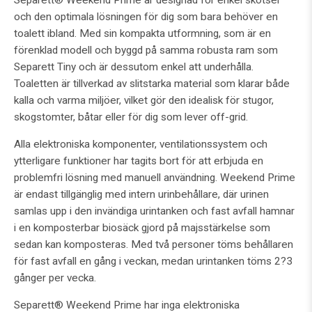
och den optimala lösningen för dig som bara behöver en
toalett ibland. Med sin kompakta utformning, som är en
förenklad modell och byggd på samma robusta ram som
Separett Tiny och är dessutom enkel att underhålla.
Toaletten är tillverkad av slitstarka material som klarar både
kalla och varma miljöer, vilket gör den idealisk för stugor,
skogstomter, båtar eller för dig som lever off-grid.
Alla elektroniska komponenter, ventilationssystem och
ytterligare funktioner har tagits bort för att erbjuda en
problemfri lösning med manuell användning. Weekend Prime
är endast tillgänglig med intern urinbehållare, där urinen
samlas upp i den invändiga urintanken och fast avfall hamnar
i en komposterbar biosäck gjord på majsstärkelse som
sedan kan komposteras. Med två personer töms behållaren
för fast avfall en gång i veckan, medan urintanken töms 2?3
gånger per vecka.
Separett® Weekend Prime har inga elektroniska