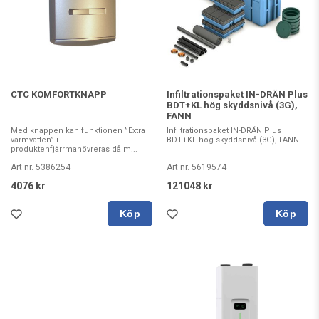
CTC KOMFORTKNAPP
Infiltrationspaket IN-DRÄN Plus
BDT+KL hög skyddsnivå (3G),
FANN
Med knappen kan funktionen ”Extra
Infiltrationspaket IN-DRÄN Plus
varmvatten” i
BDT+KL hög skyddsnivå (3G), FANN
produktenfjärrmanövreras då m...
Art nr. 5386254
Art nr. 5619574
4076 kr
121048 kr
Köp
Köp