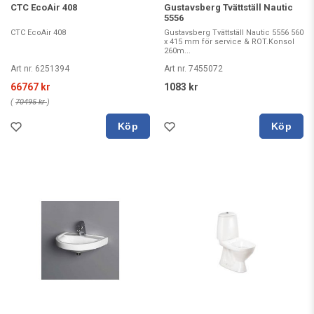
CTC EcoAir 408
Gustavsberg Tvättställ Nautic
5556
CTC EcoAir 408
Gustavsberg Tvättställ Nautic 5556 560
x 415 mm för service & ROT.Konsol
260m...
Art nr. 6251394
Art nr. 7455072
66767 kr
1083 kr
(
70495 kr
)
Köp
Köp