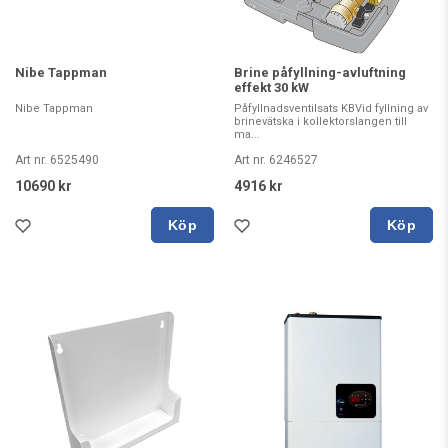
Nibe Tappman
Brine påfyllning-avluftning
effekt 30 kW
Nibe Tappman
Påfyllnadsventilsats KBVid fyllning av
brinevätska i kollektorslangen till
ma...
Art nr. 6525490
Art nr. 6246527
10690 kr
4916 kr
Köp
Köp