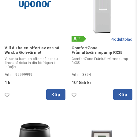
Produktblad
Vill du ha en offert av oss på
ComfortZone
Wirsbo Golvvärme!
Frånluftsvärmepump RX35
Vi kan ta fram en offert på det du
ComfortZone Frånluftsvärmepump
önskar.Skicka in din förfrågan till
RX35
info@v...
Art nr. 99999999
Art nr. 3394
1 kr
101855 kr
Köp
Köp