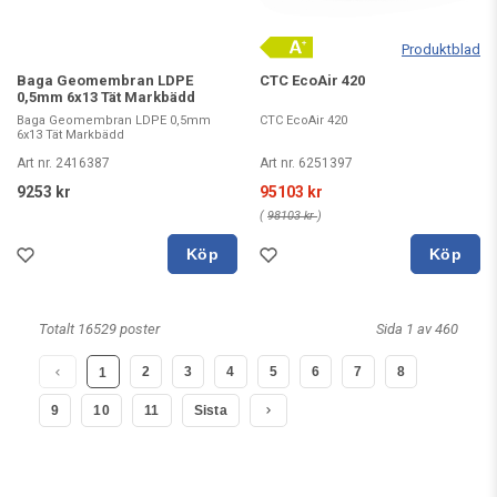
Produktblad
Baga Geomembran LDPE
CTC EcoAir 420
0,5mm 6x13 Tät Markbädd
Baga Geomembran LDPE 0,5mm
CTC EcoAir 420
6x13 Tät Markbädd
Art nr. 2416387
Art nr. 6251397
9253 kr
95103 kr
(
98103 kr
)
Köp
Köp
Totalt 16529 poster
Sida 1 av 460
2
3
4
5
6
7
8
1
9
10
11
Sista