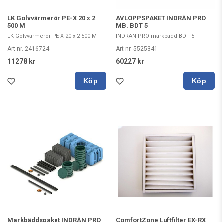
LK Golvvärmerör PE-X 20 x 2
AVLOPPSPAKET INDRÄN PRO
500 M
MB. BDT 5
LK Golvvärmerör PE-X 20 x 2 500 M
INDRÄN PRO markbädd BDT 5
Art nr. 2416724
Art nr. 5525341
11278 kr
60227 kr
Köp
Köp
Markbäddspaket INDRÄN PRO
ComfortZone Luftfilter EX-RX