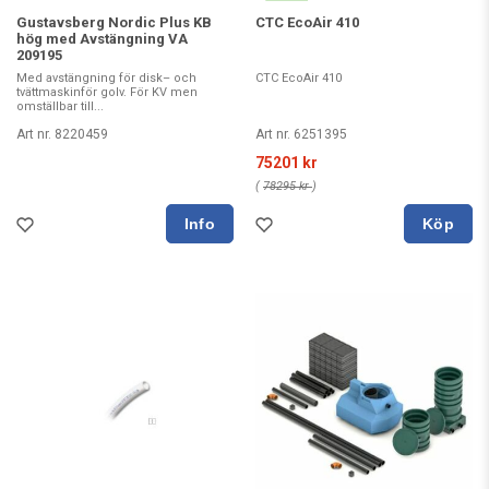
Gustavsberg Nordic Plus KB
CTC EcoAir 410
hög med Avstängning VA
209195
Med avstängning för disk– och
CTC EcoAir 410
tvättmaskinför golv. För KV men
omställbar till...
Art nr. 8220459
Art nr. 6251395
75201 kr
(
78295 kr
)
Köp