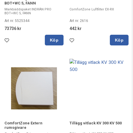
BDT+WC 5, FANN
Markbäddspaket INDRÄN PRO
ComfortZone Luftfilter EX-RX
BDT+WC 5, FANN
Art nr. 5525344
Art nr. 2616
73736 kr
442 kr
Köp
Köp
ComfortZone Extern
Tillägg vitlack KV 300 KV 500
rumsgivare