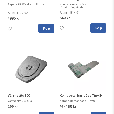
Ventilationssats Bas
Separett® Weekend Prime
förbränningstoalett
Art nr. 1814-01
Art nr. 1172-02
649 kr
4995 kr
Köp
Köp
Värmesits 300
Komposterbar påse Tiny®
Värmesits 300 Grå
Komposterbar påse Tiny®
299 kr
159 kr
från