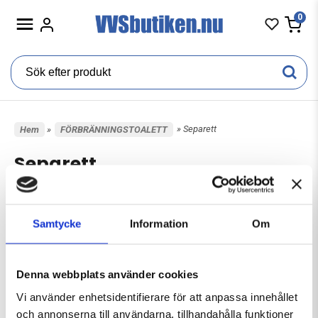
0
» Separett
Hem
»
FÖRBRÄNNINGSTOALETT
Separett
Vi på VVSbutiken.nu har hela Separetts sortiment av både
produkter samt reservdelar
Samtycke
Information
Om
VVSbutiken.nu är en auktoriserad servicepartner av
sepretts produkter
Denna webbplats använder cookies
Kontakta oss på
info@vvsbutiken.nu
eller ring 08-
Vi använder enhetsidentifierare för att anpassa innehållet
55112398 om du vill ha priser på separetts sortiment
och annonserna till användarna, tillhandahålla funktioner