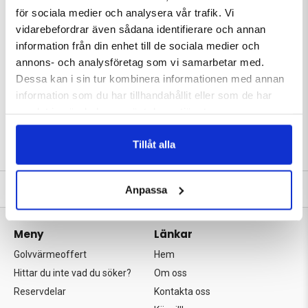
för sociala medier och analysera vår trafik. Vi
vidarebefordrar även sådana identifierare och annan
Separett förbränningstoaletter
Separett Rese
information från din enhet till de sociala medier och
annons- och analysföretag som vi samarbetar med.
Dessa kan i sin tur kombinera informationen med annan
information som du har tillhandahållit eller som de har
samlat in när du har använt deras tjänster.
Se hela sortimentet
Tillåt alla
Tel: 08 - 551 123 98
|
Mail: info@vvsbutiken.nu
Anpassa
Meny
Länkar
Golvvärmeoffert
Hem
Hittar du inte vad du söker?
Om oss
Reservdelar
Kontakta oss