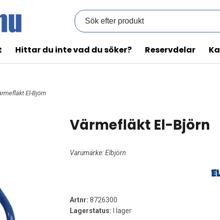
t
Hittar du inte vad du söker?
Reservdelar
Ka
ärmefläkt El-Björn
Värmefläkt El-Björn
Varumärke:
Elbjörn
Artnr:
8726300
Lagerstatus:
I lager