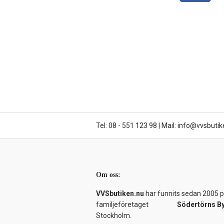
Tel: 08 - 551 123 98
|
Mail: info@vvsbutik
Om oss:
VVSbutiken.nu
har funnits sedan 2005 på
familjeföretaget
Södertörns B
Stockholm.