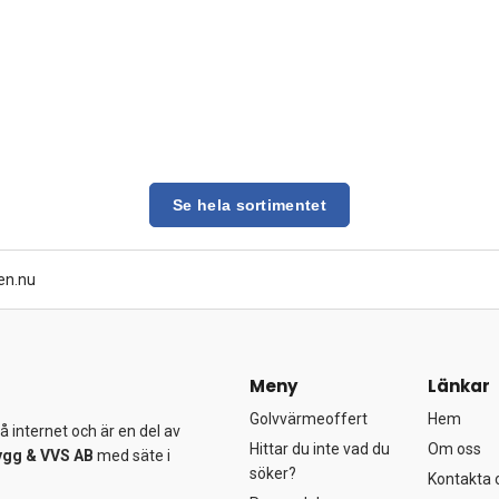
Se hela sortimentet
en.nu
Meny
Länkar
Golvvärmeoffert
Hem
 internet och är en del av
Hittar du inte vad du
Om oss
ygg &
VVS AB
med säte i
söker?
Kontakta 