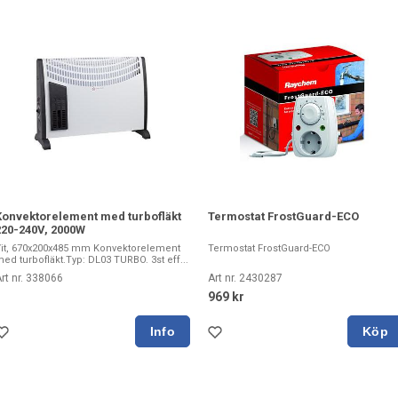
Konvektorelement med turbofläkt
Termostat FrostGuard-ECO
220-240V, 2000W
it, 670x200x485 mm Konvektorelement
Termostat FrostGuard-ECO
ed turbofläkt.Typ: DL03 TURBO. 3st eff...
rt nr. 338066
Art nr. 2430287
969 kr
Köp