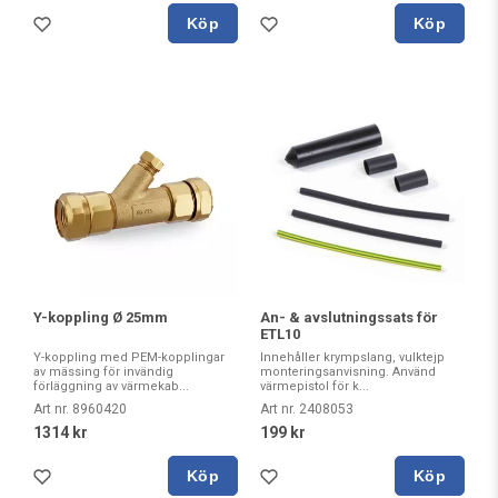
Köp
Köp
Y-koppling Ø 25mm
An- & avslutningssats för
ETL10
Y-koppling med PEM-kopplingar
Innehåller krympslang, vulktejp
av mässing för invändig
monteringsanvisning. Använd
förläggning av värmekab...
värmepistol för k...
Art nr. 8960420
Art nr. 2408053
1314 kr
199 kr
Köp
Köp