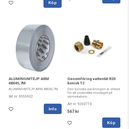
Köp
ALUMINIUMTEJP ARM
Genomföring vattentät R20
48X45,7M
konisk T2
ALUMINIUMTEJP ARM 48X45,7M
Den koniska packningen är slitsad
för att underlätta montaget på
Art nr. 9555932
värmekabeln....
Art nr. 9260774
567 kr
Köp