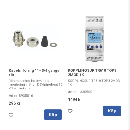
Kabelinföring 1" - 3/4 gänga
KOPPLINGSUR TR610 TOP3
rör
2MOD 1K
Röranslutning för invändig
KOPPLINGSUR TR610 TOP3 2MOD
montering i rör till DEVIpipeheat 10
1K
V3 värmekabel...
Art nr. 1330500
Art nr. 8935816
1494 kr
296 kr
Köp
Köp