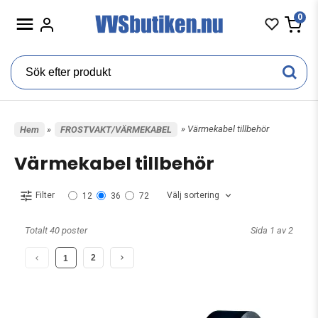
0
» Värmekabel tillbehör
Hem
»
FROSTVAKT/VÄRMEKABEL
Värmekabel tillbehör
Välj sortering
Filter
12
36
72
Totalt 40 poster
Sida 1 av 2
2
1