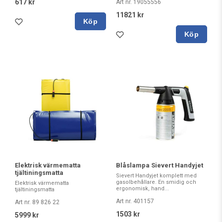
617 kr
Art nr. 19055556
11821 kr
Köp
Köp
Elektrisk värmematta
Blåslampa Sievert Handyjet
tjältiningsmatta
Sievert Handyjet komplett med
gasolbehållare. En smidig och
Elektrisk värmematta
ergonomisk, hand...
tjältiningsmatta
Art nr. 401157
Art nr. 89 826 22
1503 kr
5999 kr