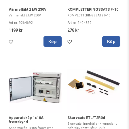
Värmefläkt 2 kW 230V
KOMPLETTERINGSSATS F-10
Värmefläkt 2 kW 230V
KOMPLETTERINGSSATS F-10
Art nr. 9264692
Art nr. 2404859
1199 kr
278 kr
Köp
Köp
Apparatskåp 1x10A
Skarvsats ETL/T2Röd
frostskydd
Skarvsats, innehåller krympslang,
vulktejp, skarvhylsor och
Apparatskåp 1x10A frostskydd