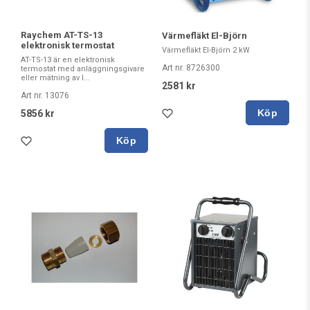
Raychem AT-TS-13
Värmefläkt El-Björn
elektronisk termostat
Värmefläkt El-Björn 2 kW
AT-TS-13 är en elektronisk
Art nr. 8726300
termostat med anläggningsgivare
eller mätning av l...
2581 kr
Art nr. 13076
Köp
5856 kr
Köp