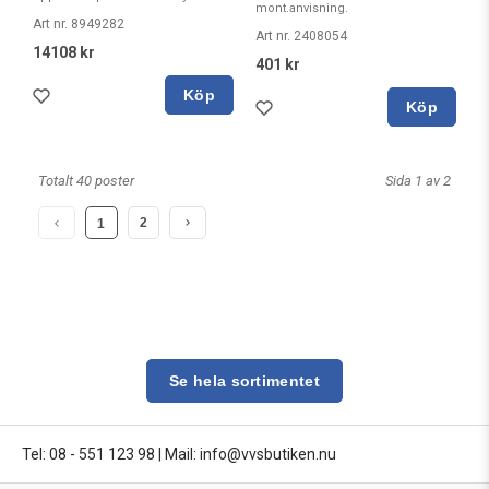
mont.anvisning.
Art nr. 8949282
Art nr. 2408054
14108 kr
401 kr
Köp
Köp
Totalt 40 poster
Sida 1 av 2
2
1
Se hela sortimentet
Tel: 08 - 551 123 98
|
Mail: info@vvsbutiken.nu