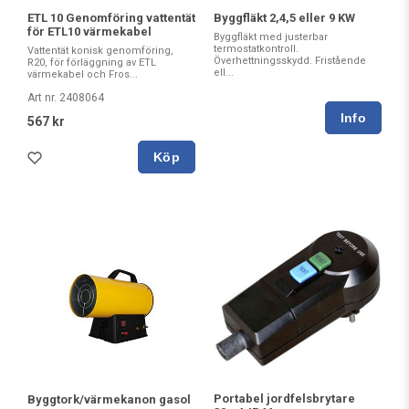
ETL 10 Genomföring vattentät
Byggfläkt 2,4,5 eller 9 KW
för ETL10 värmekabel
Byggfläkt med justerbar
termostatkontroll.
Vattentät konisk genomföring,
Överhettningsskydd. Fristående
R20, för förläggning av ETL
ell...
värmekabel och Fros...
Art nr. 2408064
567 kr
Köp
Portabel jordfelsbrytare
Byggtork/värmekanon gasol