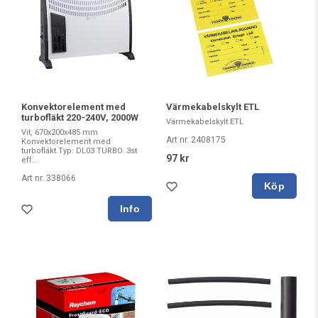
Konvektorelement med
Värmekabelskylt ETL
turbofläkt 220-240V, 2000W
Värmekabelskylt ETL
Vit, 670x200x485 mm
Art nr. 2408175
Konvektorelement med
turbofläkt.Typ: DL03 TURBO. 3st
97 kr
eff...
Art nr. 338066
Köp