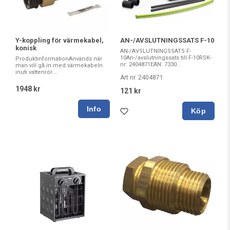
Y-koppling för värmekabel,
AN-/AVSLUTNINGSSATS F-10
konisk
AN-/AVSLUTNINGSSATS F-
10An-/avslutningssats till F-10RSK-
ProduktinformationAnvänds när
nr: 2404871EAN: 7330...
man vill gå in med värmekabeln
inuti vattenrör....
Art nr. 2404871
1948 kr
121 kr
Köp