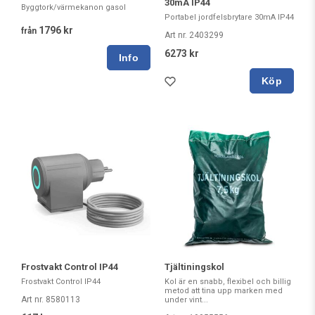
30mA IP44
Byggtork/värmekanon gasol
Portabel jordfelsbrytare 30mA IP44
1796 kr
från
Art nr. 2403299
6273 kr
Köp
Frostvakt Control IP44
Tjältiningskol
Frostvakt Control IP44
Kol är en snabb, flexibel och billig
metod att tina upp marken med
Art nr. 8580113
under vint...