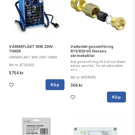
Vattentät genomföring
VÄRMEFLÄKT 3KW 230V
R15/R20 till Nexans
TIMER
värmekablar
VÄRMEFLÄKT 3KW 230V TIMER
Rak genomföring till Defrost Water
Art nr. 8726305
kablar samt kit , för att säkerställa
en v...
5754 kr
Art nr. 8959095
Köp
366 kr
Köp