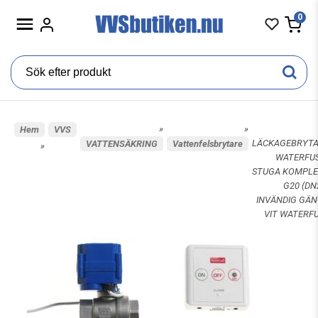
0
»
»
Hem
VVS
LÄCKAGEBRYT
VATTENSÄKRING
Vattenfelsbrytare
»
WATERFUS
STUGA KOMPL
G20 (DN
INVÄNDIG GÄ
VIT WATERF