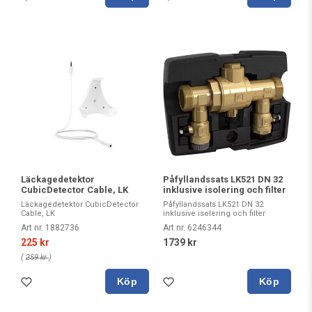
Läckagedetektor
Påfyllandssats LK521 DN 32
CubicDetector Cable, LK
inklusive isolering och filter
Läckagedetektor CubicDetector
Påfyllandssats LK521 DN 32
Cable, LK
inklusive isolering och filter
Art nr. 1882736
Art nr. 6246344
225 kr
1739 kr
(
259 kr
)
Köp
Köp