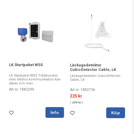
LK Startpaket WSS
Läckagedetektor
CubicDetector Cable, LK
LK Startpaket WSS Trådbunden
Läckagedetektor CubicDetector
eller trådlös kommunikation.Kan
Cable, LK
styras och över...
Art nr. 1882299
Art nr. 1882736
225 kr
(
259 kr
)
Köp