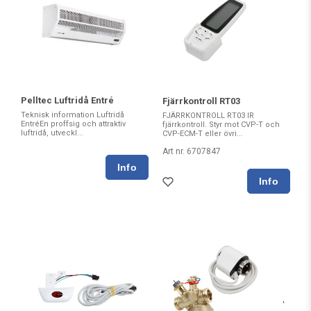
Pelltec Luftridå Entré
Fjärrkontroll RT03
Teknisk information Luftridå
FJÄRRKONTROLL RT03 IR
EntréEn proffsig och attraktiv
fjärrkontroll. Styr mot CVP-T och
luftridå, utveckl...
CVP-ECM-T eller övri...
Art nr. 6707847