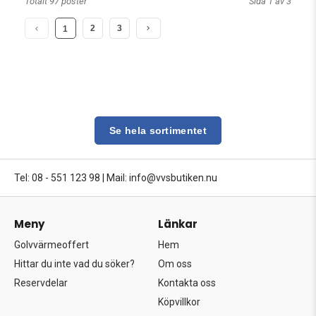
Totalt 97 poster
Sida 1 av 3
2
3
1
Se hela sortimentet
Tel: 08 - 551 123 98
|
Mail: info@vvsbutiken.nu
Meny
Länkar
Golvvärmeoffert
Hem
Hittar du inte vad du söker?
Om oss
Reservdelar
Kontakta oss
Köpvillkor