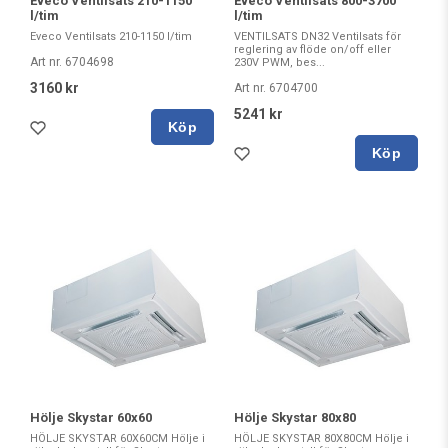
Eveco Ventilsats 210-1150
Eveco Ventilsats 800-3700
l/tim
l/tim
Eveco Ventilsats 210-1150 l/tim
VENTILSATS DN32 Ventilsats för
reglering av flöde on/off eller
Art nr. 6704698
230V PWM, bes...
3160 kr
Art nr. 6704700
5241 kr
Köp
Köp
Hölje Skystar 60x60
Hölje Skystar 80x80
HÖLJE SKYSTAR 60X60CM Hölje i
HÖLJE SKYSTAR 80X80CM Hölje i