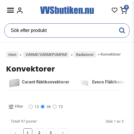
0
» Konvektorer
Hem
»
VÄRME/VÄRMEPUMPAR
»
Radiatorer
Konvektorer
Curant fläktkonvektorer
Eveco Fläktkonvekto
Filter
12
36
72
Totalt 97 poster
Sida 1 av 3
2
3
1