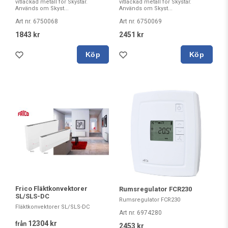
vitlackad metall för Skystar.
vitlackad metall för Skystar.
Används om Skyst...
Används om Skyst...
Art nr. 6750068
Art nr. 6750069
1843 kr
2451 kr
Köp
Köp
Frico Fläktkonvektorer
Rumsregulator FCR230
SL/SLS-DC
Rumsregulator FCR230
Fläktkonvektorer SL/SLS-DC
Art nr. 6974280
12304 kr
från
2453 kr