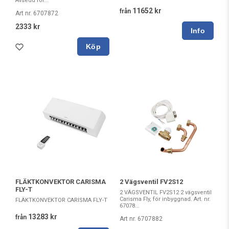
Avsedd för...
11652 kr
från
Art nr. 6707872
2333 kr
Köp
FLÄKTKONVEKTOR CARISMA
2 Vägsventil FV2S12
FLY-T
2 VÄGSVENTIL FV2S12 2 vägsventil
Carisma Fly, för inbyggnad. Art. nr.
FLÄKTKONVEKTOR CARISMA FLY-T
67078...
13283 kr
från
Art nr. 6707882