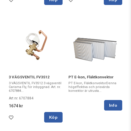
3 VÄGSVENTIL FV3S12
PT E-kon, Fläktkonvektor
3 VÄGSVENTIL FV3S12 3 vägsventil
PT E-kon, FläktkonvektorDenna
Carisma Fly, för inbyggnad. Art. nr.
högeffektiva och prisvärda
6707884...
konvektor är utrusta...
Art nr. 6707884
1674 kr
Köp