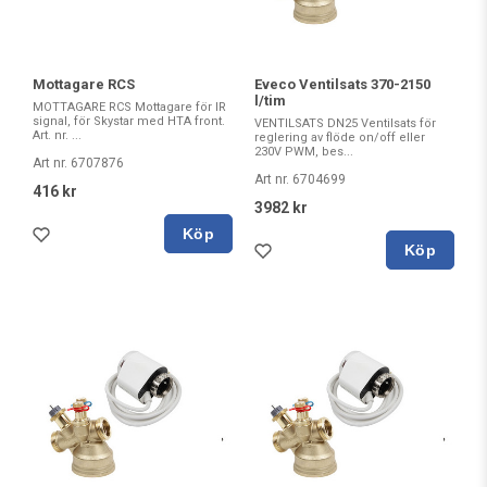
Mottagare RCS
Eveco Ventilsats 370-2150
l/tim
MOTTAGARE RCS Mottagare för IR
signal, för Skystar med HTA front.
VENTILSATS DN25 Ventilsats för
Art. nr. ...
reglering av flöde on/off eller
230V PWM, bes...
Art nr. 6707876
Art nr. 6704699
416 kr
3982 kr
Köp
Köp