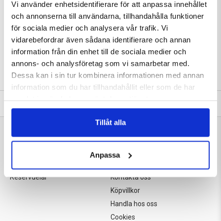
Vi använder enhetsidentifierare för att anpassa innehållet
och annonserna till användarna, tillhandahålla funktioner
för sociala medier och analysera vår trafik. Vi
vidarebefordrar även sådana identifierare och annan
information från din enhet till de sociala medier och
annons- och analysföretag som vi samarbetar med.
Se hela sortimentet
Dessa kan i sin tur kombinera informationen med annan
information som du har tillhandahållit eller som de har
samlat in när du har använt deras tjänster.
Tel: 08 - 551 123 98
|
Mail: info@vvsbutiken.nu
Tillåt alla
Meny
Länkar
Golvvärmeoffert
Hem
Anpassa
Hittar du inte vad du söker?
Om oss
Reservdelar
Kontakta oss
Köpvillkor
Handla hos oss
Cookies