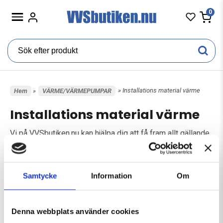
0
» Installations material värme
Hem
»
VÄRME/VÄRMEPUMPAR
Installations material värme
Vi på VVSbutiken.nu kan hjälpa dig att få fram allt gällande
installations material för värme installationer.
Hittar du inte vad du söpker eller vill ha en offert mejla oss
Samtycke
Information
Om
på
info@vvsbutiken.nu
så hjälper vi dig!
Denna webbplats använder cookies
Expansionskärl
Expansionskärl tillbehör