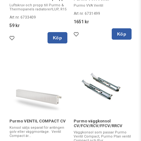
Luftskruv och propp till Purmo &
Purmo VVA Ventil
Thermopanels radiatorer!LUP, R15
Art nr. 6731499
Art nr. 6733409
1651 kr
59 kr
Köp
Köp
Purmo VENTIL COMPACT CV
Purmo väggkonsol
CV/FCV/RCV/FFCV/RRCV
Konsol säljs separat för antingen
golv eller väggmontage. Ventil
Väggkonsol som passar Purmo
Compact är...
Ventil Compact, Purmo Plan ventil
Compact och Pur...