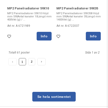
MP2 Panelradiatorer 59X10
MP2 Panelradiatorer 59X35
MP2 Panelradiatorer 59X10 Höjd
MP2 Panelradiatorer 59X358 Höjd
mm 590Antal kanaler 10Längd mm
mm 590Antal kanaler 35Längd mm
400Vikt (g) / ...
1400Vikt (g) ...
Art nr. A 6721989
Art nr. A 6722037
Totalt 61 poster
Sida 1 av 2
2
1
Se hela sortimentet