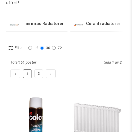
offert!
Thermrad Radiatorer
Curant radiatorer
Filter
12
36
72
Totalt 61 poster
Sida 1 av 2
2
1