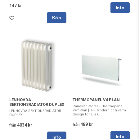
147 kr
Köp
LENHOVDA
THERMOPANEL V4 PLAN
SEKTIONSRADIATOR DUPLEX
Panelradiatorer - Thermopanel
V4™ Plan [TPF]Modern och varm
LENHOVDA SEKTIONSRADIATOR
design för alla u...
DUPLEX
489 kr
4034 kr
från
från