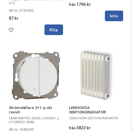
G15
1796 kr
från
Art nr. 6733380
87 kr
Köp
Strömställare 2+1-p skr
LENHOVDA
renvit
SEKTIONSRADIATOR
SKARVNIPPEL M22X1,5/M22X1,5
LENHOVDA SEKTIONSRADIATOR
UTVÄNDIG MMA
3823 kr
från
Art nr. 1840049