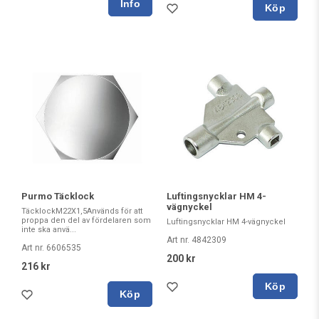
Köp
Purmo Täcklock
Luftingsnycklar HM 4-
vägnyckel
TäcklockM22X1,5Används för att
proppa den del av fördelaren som
Luftingsnycklar HM 4-vägnyckel
inte ska anvä...
Art nr. 4842309
Art nr. 6606535
200 kr
216 kr
Köp
Köp