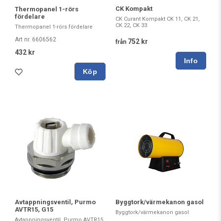
CK Kompakt
Thermopanel 1-rörs
fördelare
CK Curant Kompakt CK 11, CK 21,
CK 22, CK 33
Thermopanel 1-rörs fördelare
Art nr. 6606562
752 kr
från
432 kr
Köp
Avtappningsventil, Purmo
Byggtork/värmekanon gasol
AVTR15, G15
Byggtork/värmekanon gasol
Avtappningsventil, Purmo AVTR15,