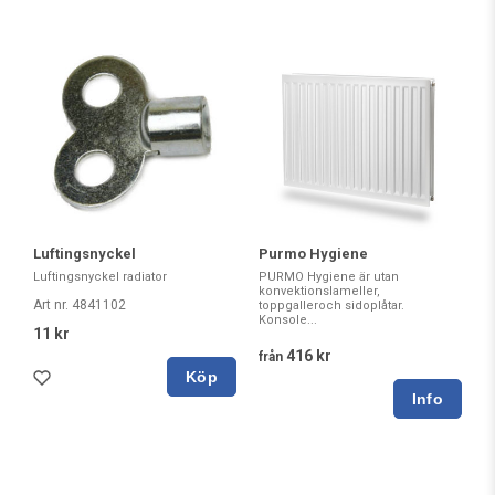
Luftingsnyckel
Purmo Hygiene
Luftingsnyckel radiator
PURMO Hygiene är utan
konvektionslameller,
Art nr. 4841102
toppgalleroch sidoplåtar.
Konsole...
11 kr
416 kr
från
Köp