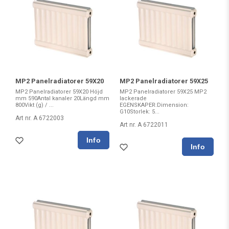
MP2 Panelradiatorer 59X20
MP2 Panelradiatorer 59X25
MP2 Panelradiatorer 59X20 Höjd
MP2 Panelradiatorer 59X25 MP2
mm 590Antal kanaler 20Längd mm
lackerade
800Vikt (g) / ...
EGENSKAPER:Dimension:
G10Storlek: 5...
Art nr. A 6722003
Art nr. A 6722011