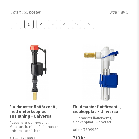
Totalt 155 poster
Sida 1 av 5
2
3
4
5
1
Fluidmaster flottörventil,
Fluidmaster flottörventil,
med underkopplad
sidokopplad - Universal
anslutning - Universal
Fluidmaster flottörventil,
sidokopplad - Universal
Passar alla wc modeller.
Metallanslutning. Fluidmaster
Art nr. 7899989
Universalventil Nor...
710 kr
Art nr. 7899987