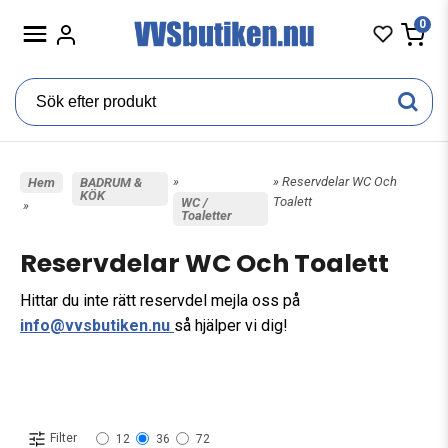
0
»
» Reservdelar WC Och
Hem
BADRUM &
KÖK
Toalett
WC /
»
Toaletter
Reservdelar WC Och Toalett
Hittar du inte rätt reservdel mejla oss på
info@vvsbutiken.nu
så hjälper vi dig!
Filter
12
36
72