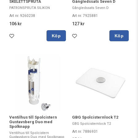
SKELETTSPRUTA
Gångledssats Seven D
PATRONSPRUTA SILIKON
Gångledssats Seven D
Art nr. 9260238
Art nr. 7925881
106 kr
127 kr
Köp
Köp
GBG Spolcisternlock T2
Ventilhus till Spolcistern
Gustavsberg Duo med
GBG Spolcisternlock T2
Spolknapp
Art nr. 7886931
Ventilhus till Spolcistern
Gustavsberg Duo med Spolknapp