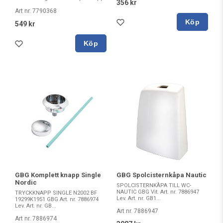
356 kr
Art nr. 7790368
Köp
549 kr
Köp
GBG Komplett knapp Single
GBG Spolcisternkåpa Nautic
Nordic
SPOLCISTERNKÅPA TILL WC-
NAUTIC GBG Vit. Art. nr. 7886947
TRYCKKNAPP SINGLE N2002 BF
Lev. Art. nr. GB1...
19299K1951 GBG Art. nr. 7886974
Lev. Art. nr. GB...
Art nr. 7886947
Art nr. 7886974