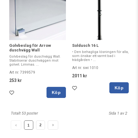
Golvbeslag för Arrow
Soldusch 16 L
duschvägg Wall
• Den behagliga lösningen för alla,
som önskar ett varmt bad i
Golvbeslag för duschvägg Wall.
trädgården • ...
Stabiliserar duschväggen mot
golvet. Limmas. ...
Art nr. swi 1010
Art nr. 7399579
2011 kr
253 kr
Köp
Köp
Totalt 53 poster
Sida 1 av 2
2
1