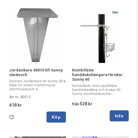
Jordankare 40015 till Sunny
Kombifäste
utedusch
handdukshängare+krokar
Sunny 40
Demerx Jordankare till Sunny 20 &
Style för enkel montering av
Kombifäste med uppfällbar
utomhusdusch d...
handduksstång och krokar till
Sunny utomhusduschar....
Art nr. 40015
528 kr
från
618 kr
Köp