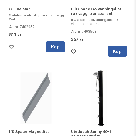
S-Line stag
IFÖ Space Golvtätningslist
rak vägg, transparent
Stabiliserande stag för duschvägg
Wall
IFÖ Space Golvtätningslist rak
vägg, transparent
Art nr. 7402952
Art nr. 7403503
813 kr
367 kr
Köp
Köp
Ifö Space Magnetlist
Utedusch Sunny 40-1