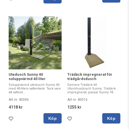
Utedusch Sunny 40
Trädäck impregnerat för
soluppvärmd 40 liter
trädgårdsdusch
Soluppvärmd utedusch Sunny 40
Demerx Trädäck till
med 40-liters vattentank. Tack vare
Utomhusdusch Sunny Trädäck
att vattnet...
impregnerat, passar Sunny 18...
Art nr. 40006
Art nr. 40016
4118 kr
1255 kr
Köp
Köp