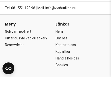
Tel: 08 - 551 123 98
|
Mail: info@vvsbutiken.nu
Meny
Länkar
Golvvärmeoffert
Hem
Hittar du inte vad du söker?
Om oss
Reservdelar
Kontakta oss
Köpvillkor
Handla hos oss
Cookies
Copyright©2026 Södertörns Bygg & VVS AB.
Alla rättigheter förbehållna.