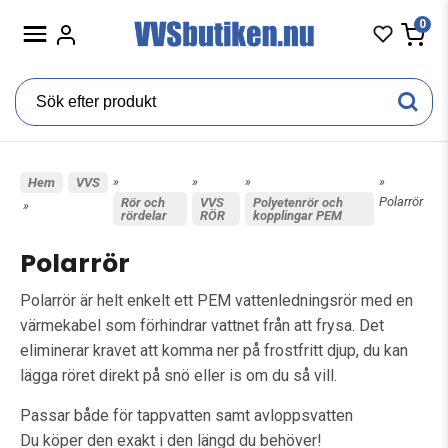
0
»
»
»
»
Hem
VVS
Polarrör
Rör och
VVS
Polyetenrör och
»
rördelar
RÖR
kopplingar PEM
Polarrör
Polarrör är helt enkelt ett PEM vattenledningsrör med en
värmekabel som förhindrar vattnet från att frysa. Det
eliminerar kravet att komma ner på frostfritt djup, du kan
lägga röret direkt på snö eller is om du så vill.
Passar både för tappvatten samt avloppsvatten
Du köper den exakt i den längd du behöver!