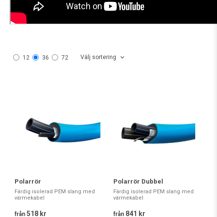
Välj sortering
12
36
72
Polarrör
Polarrör Dubbel
Färdig isolerad PEM slang med
Färdig isolerad PEM slang med
värmekabel
värmekabel
518 kr
841 kr
från
från