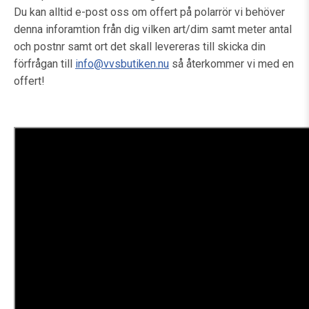
Du kan alltid e-post oss om offert på polarrör vi behöver
denna inforamtion från dig vilken art/dim samt meter antal
och postnr samt ort det skall levereras till skicka din
förfrågan till
info@vvsbutiken.nu
så återkommer vi med en
offert!