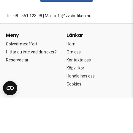
Tel: 08 - 551 123 98
|
Mail: info@vvsbutiken.nu
Meny
Länkar
Golvvärmeoffert
Hem
Hittar du inte vad du söker?
Om oss
Reservdelar
Kontakta oss
Köpvillkor
Handla hos oss
Cookies
Copyright©2026 Södertörns Bygg & VVS AB.
Alla rättigheter förbehållna.