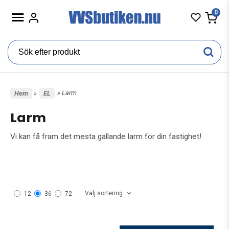
0
» Larm
Hem
»
EL
Larm
Vi kan få fram det mesta gällande larm för din fastighet!
Välj sortering
12
36
72