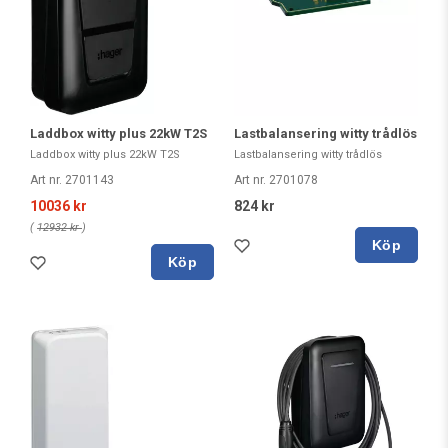
Laddbox witty plus 22kW T2S
Lastbalansering witty trådlös
Laddbox witty plus 22kW T2S
Lastbalansering witty trådlös
Art nr. 2701143
Art nr. 2701078
10036 kr
824 kr
(
12932 kr
)
Köp
Köp