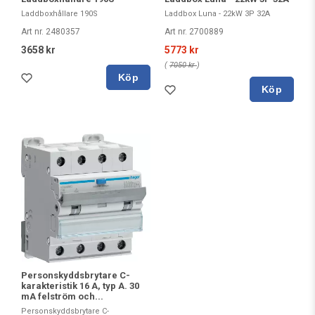
Laddboxhållare 190S
Laddbox Luna - 22kW 3P 32A
Art nr. 2480357
Art nr. 2700889
3658 kr
5773 kr
(
7050 kr
)
Köp
Köp
Personskyddsbrytare C-
karakteristik 16 A, typ A. 30
mA felström och...
Personskyddsbrytare C-