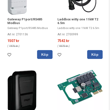
Gateway P1port/RS485
Laddbox witty one 11kW T2
Modbus
6.5m
Gateway P1port/RS485 Modbus
Laddbox witty one 11kW T2 6.5m
Art nr. 2701136
Art nr. 2700999
1507 kr
7542 kr
(
1976 kr
)
(
9370 kr
)
Köp
Köp