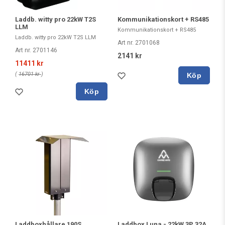
Laddb. witty pro 22kW T2S
Kommunikationskort + RS485
LLM
Kommunikationskort + RS485
Laddb. witty pro 22kW T2S LLM
Art nr. 2701068
Art nr. 2701146
2141 kr
11411 kr
(
16701 kr
)
Köp
Köp
Laddboxhållare 190S
Laddbox Luna - 22kW 3P 32A