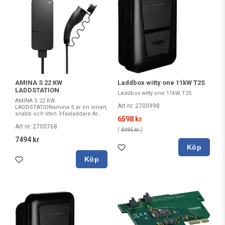
AMINA S 22 KW
Laddbox witty one 11kW T2S
LADDSTATION
Laddbox witty one 11kW T2S
AMINA S 22 KW
Art nr. 2700998
LADDSTATIONamina S är en smart,
snabb och liten 3-fasladdare.Ar...
6598 kr
Art nr. 2700768
(
8495 kr
)
7494 kr
Köp
Köp