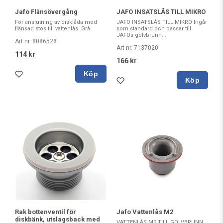
Jafo Flänsövergång
JAFO INSATSLÅS TILL MIKRO
För anslutning av disklåda med
JAFO INSATSLÅS TILL MIKRO Ingår
flänsad stos till vattenlås. Grå.
som standard och passar till
JAFOs golvbrunn...
Art nr. 8086528
Art nr. 7137020
114 kr
166 kr
Köp
Köp
Rak bottenventil för
Jafo Vattenlås M2
diskbänk, utslagsback med
VATTENLÅS M2 TILL GOLVBRUNN