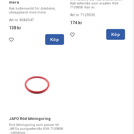
mera
Nytt vattenlås som ersätter RSK
7133858. Kan er...
Rak bottenventil för diskbänk,
utslagsback med mera
Art nr. 7129535
Art nr. 8086547
174 kr
138 kr
Köp
Köp
JAFO Röd tätningsring
Röd tätningsring som passar till
JAFOs pungvattenlås RSK 7133858
, luktstopp ...