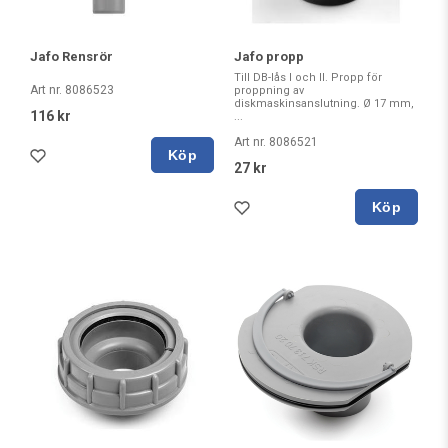
Jafo Rensrör
Jafo propp
Till DB-lås I och II. Propp för
Art nr. 8086523
proppning av
diskmaskinsanslutning. Ø 17 mm,
116 kr
...
Art nr. 8086521
Köp
27 kr
Köp