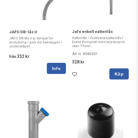
Jafo enkelt vattenlås
JAFO DB-lås II
Vattenlås / Diskbänksvattenlås I
JAFO DB-lås II är lämpat för
Enkel Komplett med teleskoprör
anslutning i golv vid bakväggen i
utan T-förbi...
underskåpet. ...
Art nr. 8086501
332 kr
från
328 kr
Köp