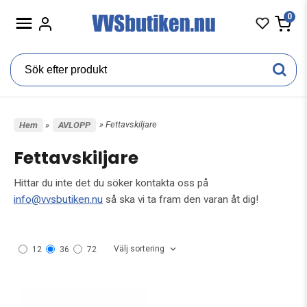
0
» Fettavskiljare
Hem
»
AVLOPP
Fettavskiljare
Hittar du inte det du söker kontakta oss på
info@vvsbutiken.nu
så ska vi ta fram den varan åt dig!
Välj sortering
12
36
72