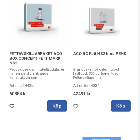
FETTAVSKILJARPAKET ACO
ACO BC Fett NS2 Inne PEHD
BOX CONCEPT FETT MARK
NS2
ProduktbeskrivningFettavskiljaren
Grundpaket för catering och
har en självförankrande
fastfood, 300 portioner/dag.
konstruktion som ...
Fettavskiljaren har...
Art nr. 5644255
Art nr. 5644034
60884 kr
42491 kr
Köp
Köp