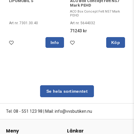
LIPUMOBIL S
ACO Box Concept Fett NS7
Mark PEHD
ACO Box Concept Fett NS7 Mark
PEHD
Art nr. 7301.30.40
Art nr. 5644032
71243 kr
Köp
Se hela sortimentet
Tel: 08 - 551 123 98
|
Mail: info@vvsbutiken.nu
Meny
Länkar