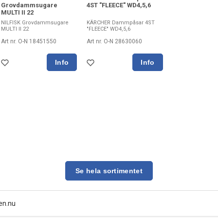
Grovdammsugare
4ST "FLEECE" WD4,5,6
MULTI II 22
NILFISK Grovdammsugare
KÄRCHER Dammpåsar 4ST
MULTI II 22
"FLEECE" WD4,5,6
Art nr. O-N 18451550
Art nr. O-N 28630060
Se hela sortimentet
en.nu