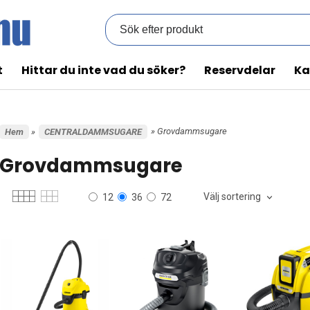
t
Hittar du inte vad du söker?
Reservdelar
Ka
» Grovdammsugare
Hem
»
CENTRALDAMMSUGARE
Grovdammsugare
Välj sortering
12
36
72