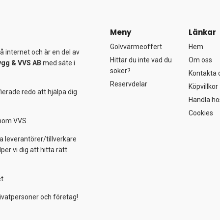
Meny
Länkar
Golvvärmeoffert
Hem
 internet och är en del av
Hittar du inte vad du
Om oss
ygg &
VVS AB
med säte i
söker?
Kontakta 
Reservdelar
Köpvillkor
ierade redo att hjälpa dig
Handla ho
Cookies
 inom VVS.
a leverantörer/tillverkare
 vi dig att hitta rätt
et
ivatpersoner och företag!