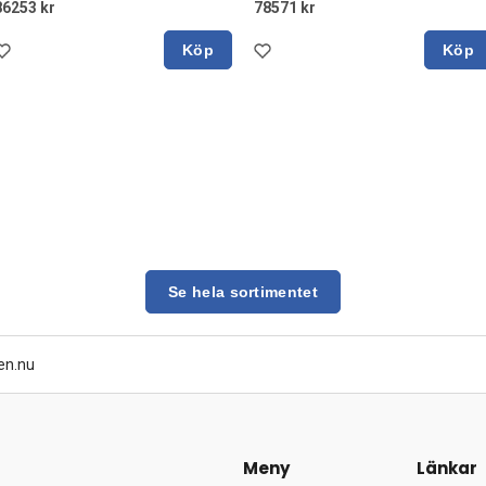
86253 kr
78571 kr
Köp
Köp
Se hela sortimentet
en.nu
Meny
Länkar