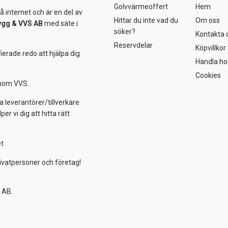
Golvvärmeoffert
Hem
 internet och är en del av
Hittar du inte vad du
Om oss
ygg &
VVS AB
med säte i
söker?
Kontakta 
Reservdelar
Köpvillkor
ierade redo att hjälpa dig
Handla ho
Cookies
 inom VVS.
a leverantörer/tillverkare
 vi dig att hitta rätt
et
ivatpersoner och företag!
 AB.