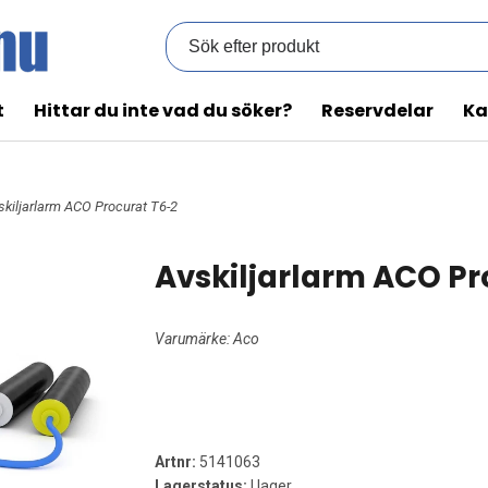
t
Hittar du inte vad du söker?
Reservdelar
Ka
skiljarlarm ACO Procurat T6-2
Avskiljarlarm ACO Pr
Varumärke:
Aco
Artnr:
5141063
Lagerstatus:
I lager