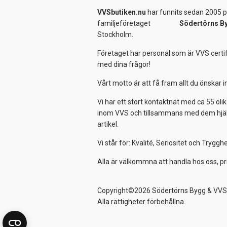
VVSbutiken.nu
har funnits sedan 2005 på
familjeföretaget
Södertörns B
Stockholm.
Företaget har personal som är VVS certif
med dina frågor!
Vårt motto är att få fram allt du önskar
Vi har ett stort kontaktnät med ca 55 olik
inom VVS och tillsammans med dem hjälper
artikel.
Vi står för: Kvalité, Seriositet och Tryggh
Alla är välkommna att handla hos oss, pr
Copyright©2026 Södertörns Bygg & VVS
Alla rättigheter förbehållna.