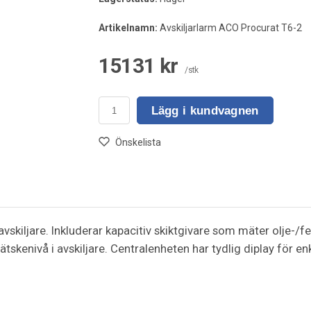
Artikelnamn:
Avskiljarlarm ACO Procurat T6-2
15131 kr
/stk
Lägg i kundvagnen
Önskelista
vskiljare. Inkluderar kapacitiv skiktgivare som mäter olje-/
tskenivå i avskiljare. Centralenheten har tydlig diplay för en