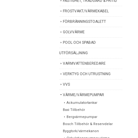
FASTIGHET, TRÄDGÅRD & FRITID
FROSTVAKT/VÄRMEKABEL
FÖRBRÄNNINGSTOALETT
GOLVVÄRME
POOL OCH SPABAD
UTFÖRSÄLJNING
VARMVATTENBEREDARE
VERKTYG OCH UTRUSTNING
VVS
VÄRME/VÄRMEPUMPAR
Ackumulatortankar
Baxi Tillbehör
Bergvärmepumpar
Bosch Tillbehör & Reservdelar
Byggtork/värmekanon