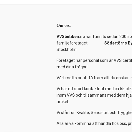
Om oss:
VVSbutiken.nu
har funnits sedan 2005 på
familjeföretaget
Södertörns B
Stockholm.
Företaget har personal som är VVS certif
med dina frågor!
Vårt motto är att få fram allt du önskar
Vi har ett stort kontaktnät med ca 55 olik
inom VVS och tillsammans med dem hjälper
artikel.
Vi står för: Kvalité, Seriositet och Tryggh
Alla är välkommna att handla hos oss, pr