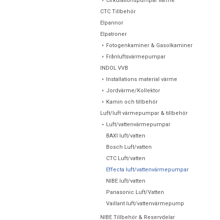
Cirkulationspumpar värme
CTC Tillbehör
Elpannor
Elpatroner
Fotogenkaminer & Gasolkaminer
Frånluftsvärmepumpar
INDOL VVB
Installations material värme
Jordvärme/Kollektor
Kamin och tillbehör
Luft/luft värmepumpar & tillbehör
Luft/vattenvärmepumpar
BAXI luft/vatten
Bosch Luft/vatten
CTC Luft/vatten
Effecta luft/vattenvärmepumpar
NIBE luft/vatten
Panasonic Luft/Vatten
Vaillant luft/vattenvärmepump
NIBE Tillbehör & Reservdelar