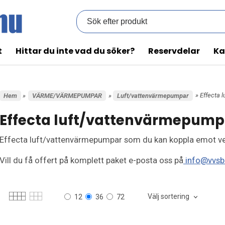
t
Hittar du inte vad du söker?
Reservdelar
Ka
» Effecta 
Hem
»
VÄRME/VÄRMEPUMPAR
»
Luft/vattenvärmepumpar
Effecta luft/vattenvärmepump
Effecta luft/vattenvärmepumpar som du kan koppla emot v
Vill du få offert på komplett paket e-posta oss på
info@vvsb
Välj sortering
12
36
72