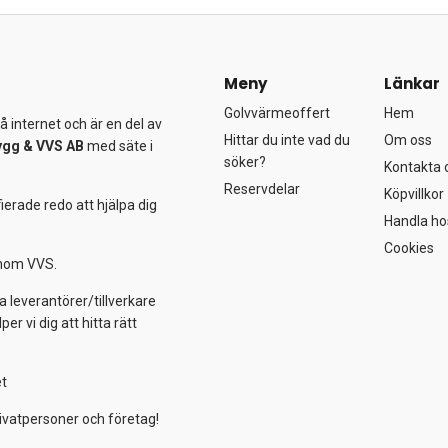
Meny
Länkar
Golvvärmeoffert
Hem
 internet och är en del av
Hittar du inte vad du
Om oss
ygg &
VVS AB
med säte i
söker?
Kontakta 
Reservdelar
Köpvillkor
ierade redo att hjälpa dig
Handla ho
Cookies
 inom VVS.
a leverantörer/tillverkare
 vi dig att hitta rätt
et
ivatpersoner och företag!