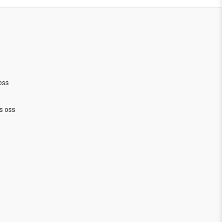
oss
s oss