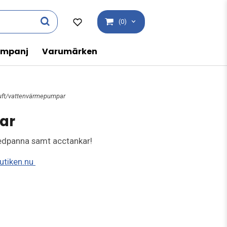
(0)
mpanj
Varumärken
luft/vattenvärmepumpar
ar
edpanna samt acctankar!
utiken.nu