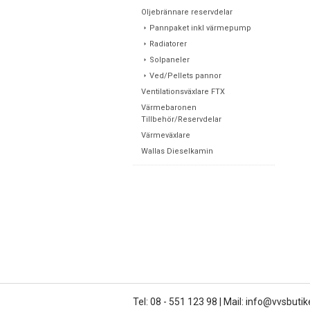
Oljebrännare reservdelar
Pannpaket inkl värmepump
Radiatorer
Solpaneler
Ved/Pellets pannor
Ventilationsväxlare FTX
Värmebaronen
Tillbehör/Reservdelar
Värmeväxlare
Wallas Dieselkamin
Tel: 08 - 551 123 98
|
Mail: info@vvsbutik