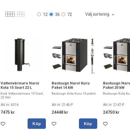
Välj sortering
12
36
72
Vattenvärmare Narvi
Bastuugn Narvi Kuru
Bastuugn Narv
Kota 15 Svart 22 L
Paket 14 kW
Paket 20 kW
Kota Vattenvärmare 15 Svart,
Bastuugn Kota Kuru 14 paket
Bastuugn Kota Ku
22 liter
Art nr. 6016
Art nr. 2146-P
Art nr. 2147-P
7475 kr
24448 kr
24750 kr
Köp
Köp