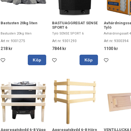
Bastusten 20kg liten
BASTUAGGREGAT SENSE
Avhärdningssal
SPORT 6
Tylö
Bastusten 20kg liten
Tylö SENSE SPORT 6
Avhärdningssalt 4
Art nr. 9301275
Art nr. 9301293
Art nr. 9300394
218 kr
7844 kr
1100 kr
Köp
Köp
Aggregatskydd 6-8 Vägg
Aggregatskydd 6-8 Hörn
VENTILLUCKA 