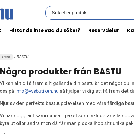
t
Hittar du inte vad du söker?
Reservdelar
Ka
BASTU
Hem
»
Några produkter från BASTU
Vi kan alltid få fram allt gällande din bastu är det något du i
oss på
info@vvsbutiken.nu
så hjälper vi dig att få fram det du
Njut av den perfekta bastuupplevelsen med våra färdiga bas
Vi har noggrant sammansatt paket som inkluderar alla nödvän
byta ut eller ändra men då får man plocka ihop sitt unika pake