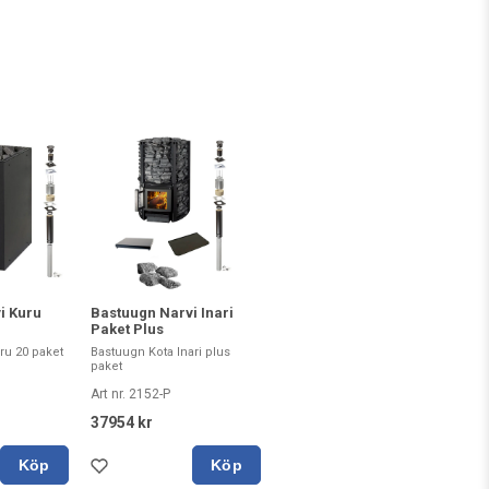
i Kuru
Bastuugn Narvi Inari
Paket Plus
ru 20 paket
Bastuugn Kota Inari plus
paket
Art nr. 2152-P
37954 kr
Köp
Köp