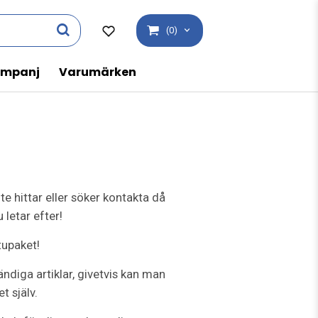
(0)
mpanj
Varumärken
nte hittar eller söker kontakta då
 letar efter!
tupaket!
diga artiklar, givetvis kan man
t själv.