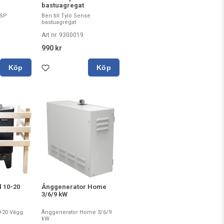
bastuagregat
ASP
Ben till Tylö Sense
bastuagregat
Art nr. 9300019
990 kr
Köp
Köp
 10-20
Ånggenerator Home
3/6/9 kW
-20 Vägg
Ånggenerator Home 3/6/9
kW