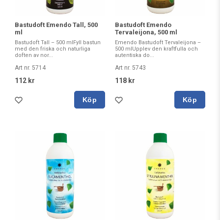
Bastudoft Emendo Tall, 500
Bastudoft Emendo
ml
Tervaleijona, 500 ml
Bastudoft Tall – 500 mlFyll bastun
Emendo Bastudoft Tervaleijona –
med den friska och naturliga
500 mlUpplev den kraftfulla och
doften av nor...
autentiska do...
Art nr. 5714
Art nr. 5743
112 kr
118 kr
Köp
Köp