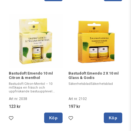
Bastudoft Emendo 10 ml
Bastudoft Emendo 2 X 10 ml
Citron & menthol
Glass & Godis
Bastudoft Citron-Mentol – 10
SäkerhetsbladSäkerhetsblad
mlSkapa en fräsch och
uppfriskande bastuupplevel...
Art nr. 2038
Art nr. 2102
123 kr
197 kr
Köp
Köp