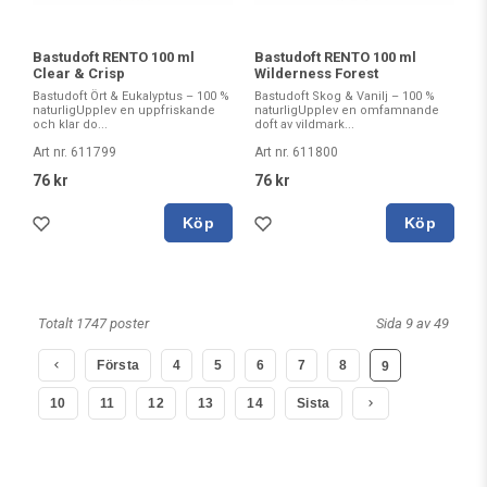
Bastudoft RENTO 100 ml
Bastudoft RENTO 100 ml
Clear & Crisp
Wilderness Forest
Bastudoft Ört & Eukalyptus – 100 %
Bastudoft Skog & Vanilj – 100 %
naturligUpplev en uppfriskande
naturligUpplev en omfamnande
och klar do...
doft av vildmark...
Art nr. 611799
Art nr. 611800
76 kr
76 kr
Köp
Köp
Totalt 1747 poster
Sida 9 av 49
Första
4
5
6
7
8
9
10
11
12
13
14
Sista