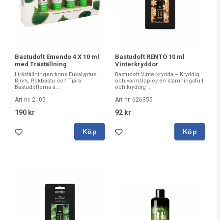
Bastudoft Emendo 4 X 10 ml
Bastudoft RENTO 10 ml
med Träställning
Vinterkryddor
I träställningen finns Eukalyptus,
Bastudoft Vinterkrydda – Kryddig
Björk, Rökbastu och Tjära.
och varmUpplev en stämningsfull
Bastudofterna ä...
och kryddig ...
Art nr. 2105
Art nr. 626355
190 kr
92 kr
Köp
Köp