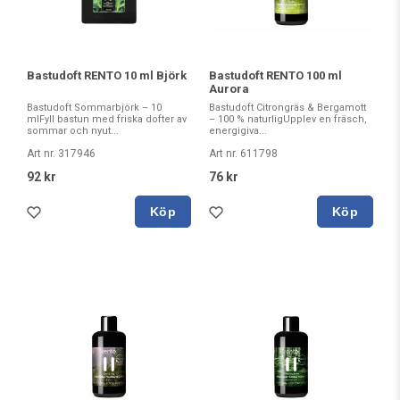
Bastudoft RENTO 10 ml Björk
Bastudoft RENTO 100 ml
Aurora
Bastudoft Sommarbjörk – 10
Bastudoft Citrongräs & Bergamott
mlFyll bastun med friska dofter av
– 100 % naturligUpplev en fräsch,
sommar och nyut...
energigiva...
Art nr. 317946
Art nr. 611798
92 kr
76 kr
Köp
Köp