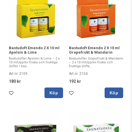
Bastudoft Emendo 2 X 10 ml
Bastudoft Emendo 2 X 10 ml
Apelsin & Lime
Grapefrukt & Mandarin
Bastudofter Apelsin & Lime – 2 x
Bastudofter Grapefrukt & Mandarin
10 mlUpplev friska och fruktiga
– 2 x 10 mlUpplev friska och
dofter i bas...
fruktiga dofte...
Art nr. 2109
Art nr. 2104
180 kr
192 kr
Köp
Köp