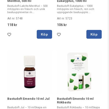
Menthol, 500 ml
Eukalyptus, 1000 ml
Bastudoft Lakrits-Menthol – 500
Bastudoft Eukalyptus – 1000
mlUpplev en fräsch och unik
mlUpplev en fräsch, ren och
bastuupplevelse m...
uppiggande bastuupple...
Art nr. 5748
Art nr. 5723
118 kr
106 kr
Köp
Köp
Bastudoft Emendo 10 ml Jul
Bastudoft Emendo 10 ml
Rökbastu
Bastudoft Jul – 10 mlSkapa en
Bastudoft Rökbastu – 10 mlSkapa