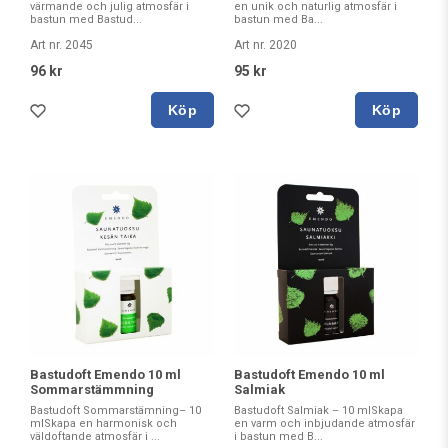
värmande och julig atmosfär i
en unik och naturlig atmosfär i
bastun med Bastud...
bastun med Ba...
Art nr. 2045
Art nr. 2020
96 kr
95 kr
Köp
Köp
Bastudoft Emendo 10 ml
Bastudoft Emendo 10 ml
Sommarstämmning
Salmiak
Bastudoft Sommarstämning– 10
Bastudoft Salmiak – 10 mlSkapa
mlSkapa en harmonisk och
en varm och inbjudande atmosfär
väldoftande atmosfär i ...
i bastun med B...