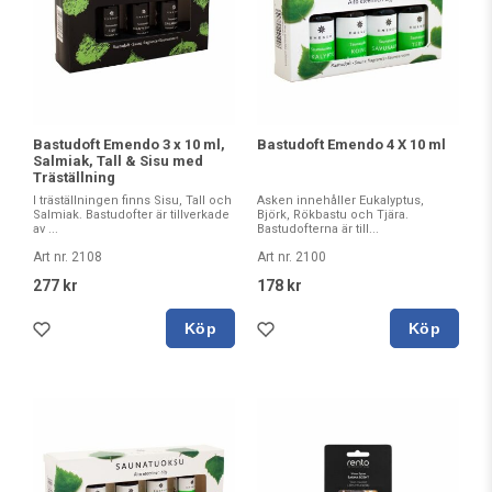
Bastudoft Emendo 3 x 10 ml,
Bastudoft Emendo 4 X 10 ml
Salmiak, Tall & Sisu med
Träställning
I träställningen finns Sisu, Tall och
Asken innehåller Eukalyptus,
Salmiak. Bastudofter är tillverkade
Björk, Rökbastu och Tjära.
av ...
Bastudofterna är till...
Art nr. 2108
Art nr. 2100
277 kr
178 kr
Köp
Köp