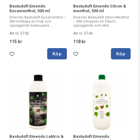
Bastudoft Emendo
Bastudoft Emendo Citron &
Eucamenthol, 500 ml
menthol, 500 ml
Emendo Bastudoft Eucamenthol –
Emendo Bastudoft Citron-Menthol
500 mlSkapa en frisk och
– 500 mlUpplev en fräsch,
uppiggande bastuupple...
uppiggande och väld...
Art nr. 5742
Art nr. 5746
115 kr
118 kr
Köp
Köp
Bastudoft Emendo Laktris &
Bastudoft Emendo