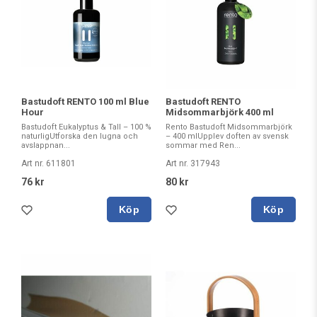
Bastudoft RENTO 100 ml Blue
Bastudoft RENTO
Hour
Midsommarbjörk 400 ml
Bastudoft Eukalyptus & Tall – 100 %
Rento Bastudoft Midsommarbjörk
naturligUtforska den lugna och
– 400 mlUpplev doften av svensk
avslappnan...
sommar med Ren...
Art nr. 611801
Art nr. 317943
76 kr
80 kr
Köp
Köp