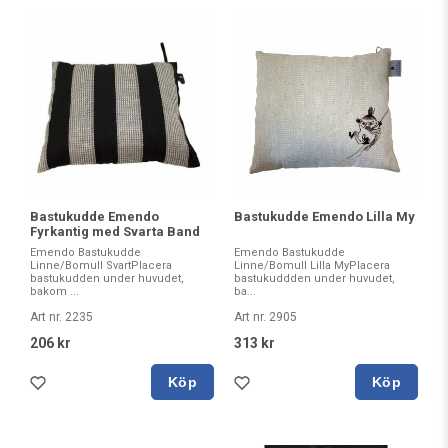
Bastukudde Emendo
Bastukudde Emendo Lilla My
Fyrkantig med Svarta Band
Emendo Bastukudde
Emendo Bastukudde
Linne/Bomull SvartPlacera
Linne/Bomull Lilla MyPlacera
bastukudden under huvudet,
bastukuddden under huvudet,
bakom ...
ba...
Art nr. 2235
Art nr. 2905
206 kr
313 kr
Köp
Köp