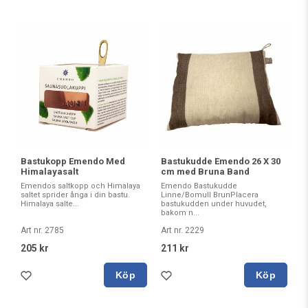
Bastukopp Emendo Med
Bastukudde Emendo 26 X 30
Himalayasalt
cm med Bruna Band
Emendos saltkopp och Himalaya
Emendo Bastukudde
saltet sprider ånga i din bastu.
Linne/Bomull BrunPlacera
Himalaya salte...
bastukudden under huvudet,
bakom n...
Art nr. 2785
Art nr. 2229
205 kr
211 kr
Köp
Köp