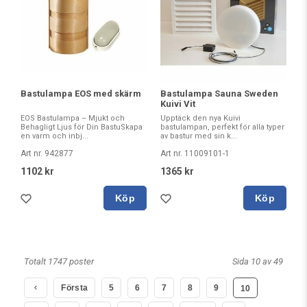
Bastulampa EOS med skärm
Bastulampa Sauna Sweden
Kuivi Vit
EOS Bastulampa – Mjukt och
Upptäck den nya Kuivi
Behagligt Ljus för Din BastuSkapa
bastulampan, perfekt för alla typer
en varm och inbj...
av bastur med sin k...
Art nr. 942877
Art nr. 11009101-1
1102 kr
1365 kr
Köp
Köp
Totalt 1747 poster
Sida 10 av 49
Första
5
6
7
8
9
10