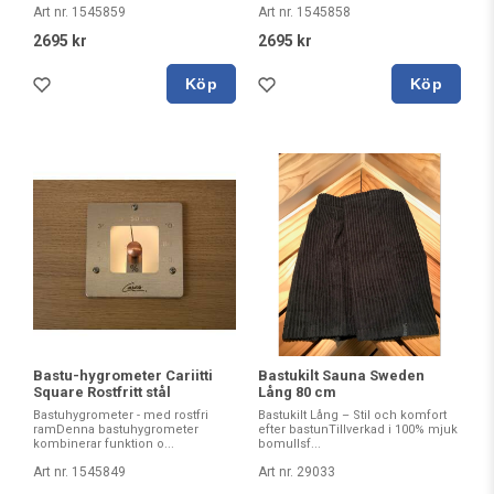
Art nr. 1545859
Art nr. 1545858
2695 kr
2695 kr
Köp
Köp
Bastu-hygrometer Cariitti
Bastukilt Sauna Sweden
Square Rostfritt stål
Lång 80 cm
Bastuhygrometer - med rostfri
Bastukilt Lång – Stil och komfort
ramDenna bastuhygrometer
efter bastunTillverkad i 100% mjuk
kombinerar funktion o...
bomullsf...
Art nr. 1545849
Art nr. 29033