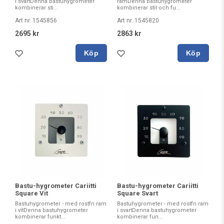
i svartDenna bastuhygrometer
ramDenna bastuhygrometer
kombinerar sti...
kombinerar stil och fu...
Art nr. 1545856
Art nr. 1545820
2695 kr
2863 kr
Köp
Köp
Bastu-hygrometer Cariitti
Bastu-hygrometer Cariitti
Square Vit
Square Svart
Bastuhygrometer - med rostfri ram
Bastuhygrometer - med rostfri ram
i vitDenna bastuhygrometer
i svartDenna bastuhygrometer
kombinerar funkt...
kombinerar fun...