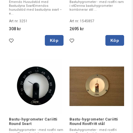
Emendo Huvudstöd med
Bastuhygrometer - med rostfri ram
Bastudyna SvartEmendos
i vitDenna bastuhygrometer
huvudstöd med bastudyna svart –
kombinerar stil ...
e...
Art nr. 3251
Art nr. 1545857
308 kr
2695 kr
Köp
Köp
Bastu-hygrometer Cariitti
Bastu-hygrometer Cariitti
Round Svart
Round Rostfritt stål
Bastuhygrometer - med rostfri ram
Bastuhygrometer - med rostfri