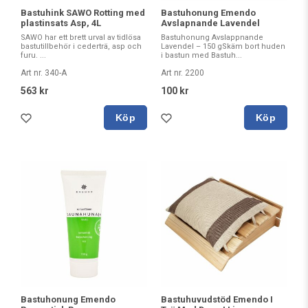
Bastuhink SAWO Rotting med
Bastuhonung Emendo
plastinsats Asp, 4L
Avslapnande Lavendel
SAWO har ett brett urval av tidlösa
Bastuhonung Avslappnande
bastutillbehör i cederträ, asp och
Lavendel – 150 gSkäm bort huden
furu. ...
i bastun med Bastuh...
Art nr. 340-A
Art nr. 2200
563 kr
100 kr
Köp
Köp
Bastuhonung Emendo
Bastuhuvudstöd Emendo I