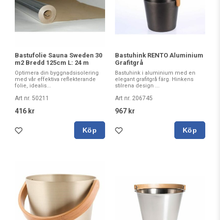
Bastufolie Sauna Sweden 30
Bastuhink RENTO Aluminium
m2 Bredd 125cm L: 24 m
Grafitgrå
Optimera din byggnadsisolering
Bastuhink i aluminium med en
med vår effektiva reflekterande
elegant grafitgrå färg. Hinkens
folie, idealis...
stilrena design ...
Art nr. 50211
Art nr. 206745
416 kr
967 kr
Köp
Köp