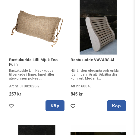
Bastukudde Lilli Mjuk Eco
Bastukudde VÄVARS Al
Furn
Bastukudde Lilli Nackkudde
Här är den eleganta och enkla
tillverkade i linne. Innehåller
lösningen för att förbättra din
återvunnen polyest...
komfort. Med må...
Art nr. 01082020-2
Art nr. 60043
257 kr
845 kr
Köp
Köp