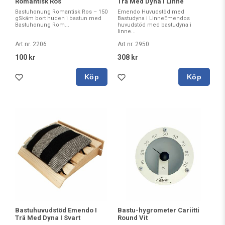
Romantisk Ros
Trä Med Dyna I Linne
Bastuhonung Romantisk Ros – 150
Emendo Huvudstöd med
gSkäm bort huden i bastun med
Bastudyna i LinneEmendos
Bastuhonung Rom...
huvudstöd med bastudyna i
linne...
Art nr. 2206
Art nr. 2950
100 kr
308 kr
Köp
Köp
Bastuhuvudstöd Emendo I
Bastu-hygrometer Cariitti
Trä Med Dyna I Svart
Round Vit