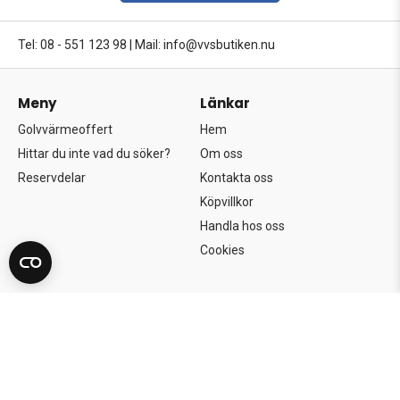
Tel: 08 - 551 123 98
|
Mail: info@vvsbutiken.nu
Meny
Länkar
Golvvärmeoffert
Hem
Hittar du inte vad du söker?
Om oss
Reservdelar
Kontakta oss
Köpvillkor
Handla hos oss
Cookies
Copyright©2026 Södertörns Bygg & VVS AB.
Alla rättigheter förbehållna.