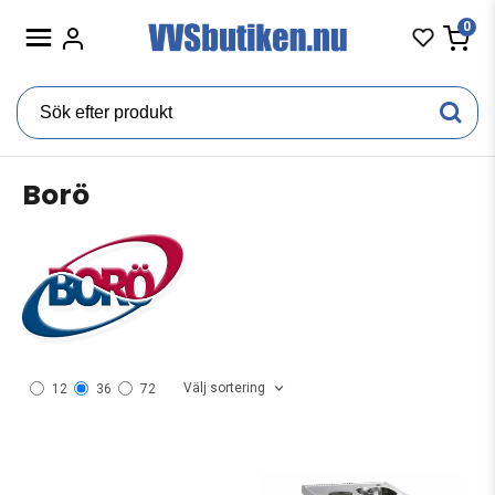
0
Borö
Välj sortering
12
36
72