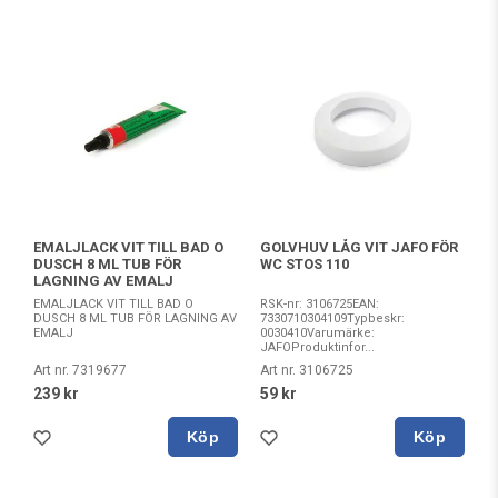
EMALJLACK VIT TILL BAD O
GOLVHUV LÅG VIT JAFO FÖR
DUSCH 8 ML TUB FÖR
WC STOS 110
LAGNING AV EMALJ
EMALJLACK VIT TILL BAD O
RSK-nr: 3106725EAN:
DUSCH 8 ML TUB FÖR LAGNING AV
7330710304109Typbeskr:
EMALJ
0030410Varumärke:
JAFOProduktinfor...
Art nr. 7319677
Art nr. 3106725
239 kr
59 kr
Köp
Köp