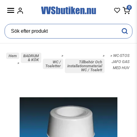
0
»
»
» WC-STOS
Hem
BADRUM
& KÖK
JAFO GAS
WC /
Tillbehör Och
»
Toaletter
installationsmaterial
MED HUV
WC / Toalett