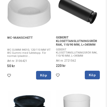
GEBERIT
WC-MANSCHETT
KLOSETTANSLUTNINGSRÖR
RAK, 110/90 MM, L=345MM
GEBERIT
WC GUMMI 84010, 120/110 MM VIT
KLOSETTANSLUTNINGSRÖR RAK,
WC Gummi med luktstopp. För
110/90 MM, L=345MM
normal-/plaströr....
Art nr. 2721562
Art nr. 3106421
220 kr
50 kr
Köp
Köp