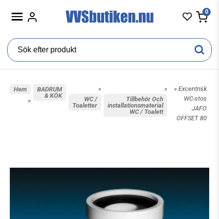
0
»
»
» Excentrisk
Hem
BADRUM
& KÖK
WC-stos
WC /
Tillbehör Och
»
Toaletter
installationsmaterial
JAFO
WC / Toalett
OFFSET 80