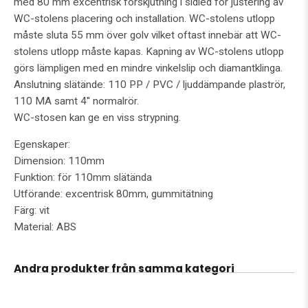
med 80 mm excentrisk förskjutning i sidled för justering av
WC-stolens placering och installation. WC-stolens utlopp
måste sluta 55 mm över golv vilket oftast innebär att WC-
stolens utlopp måste kapas. Kapning av WC-stolens utlopp
görs lämpligen med en mindre vinkelslip och diamantklinga.
Anslutning slätände: 110 PP / PVC / ljuddämpande plaströr,
110 MA samt 4'' normalrör.
WC-stosen kan ge en viss strypning.
Egenskaper:
Dimension: 110mm
Funktion: för 110mm slätända
Utförande: excentrisk 80mm, gummitätning
Färg: vit
Material: ABS
Andra produkter från samma kategori