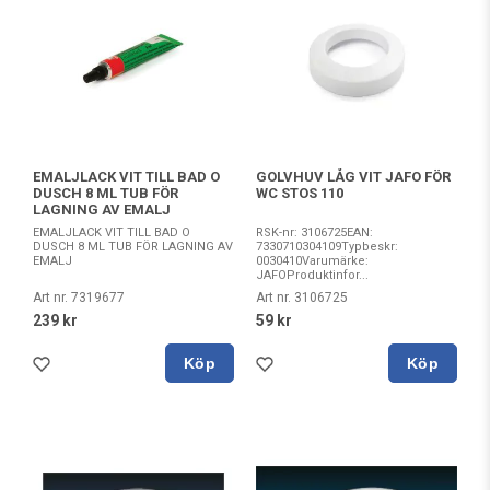
EMALJLACK VIT TILL BAD O
GOLVHUV LÅG VIT JAFO FÖR
DUSCH 8 ML TUB FÖR
WC STOS 110
LAGNING AV EMALJ
EMALJLACK VIT TILL BAD O
RSK-nr: 3106725EAN:
DUSCH 8 ML TUB FÖR LAGNING AV
7330710304109Typbeskr:
EMALJ
0030410Varumärke:
JAFOProduktinfor...
Art nr. 7319677
Art nr. 3106725
239 kr
59 kr
Köp
Köp