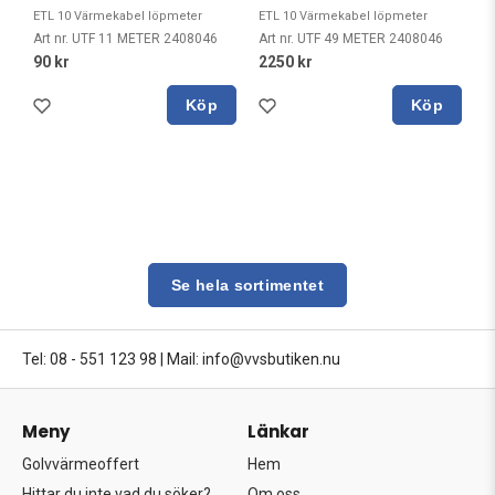
ETL 10 Värmekabel löpmeter
ETL 10 Värmekabel löpmeter
Art nr. UTF 11 METER 2408046
Art nr. UTF 49 METER 2408046
90 kr
2250 kr
Köp
Köp
Se hela sortimentet
Tel: 08 - 551 123 98
|
Mail: info@vvsbutiken.nu
Meny
Länkar
Golvvärmeoffert
Hem
Hittar du inte vad du söker?
Om oss