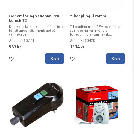
Genomföring vattentät R20
Y-koppling Ø 25mm
konisk T2
Den koniska packningen är slitsad
Y-koppling med PEM-kopplingar
för att underlätta montaget på
av mässing för invändig
värmekabeln....
förläggning av värmekab...
Art nr. 9260774
Art nr. 8960420
567 kr
1314 kr
Köp
Köp