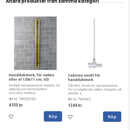
Andra produkter från samma kategori
Handdukstork, för vatten
Cabinex ventil för
eller el 120x11 cm, GD
handdukstork
Vertikal handdukstork/radiator för
TW-HV2, Ventil för handdukstork.
vattenburet värmesystem
För in/utgående vatten, kopplas på
och/eller elektris...
vänster e...
Art nr. TW202-GD
Art nr. TW-HV2
4155 kr
1244 kr
Köp
Köp