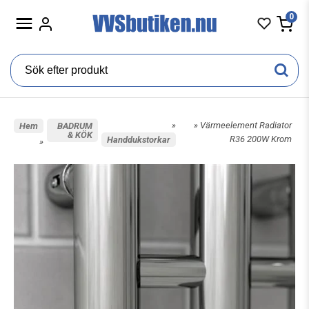
0
»
» Värmeelement Radiator
Hem
BADRUM
& KÖK
R36 200W Krom
Handdukstorkar
»