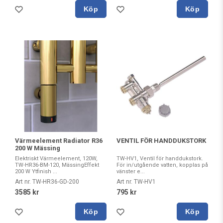
Köp
Köp
Värmeelement Radiator R36
VENTIL FÖR HANDDUKSTORK
200 W Mässing
Elektriskt Värmeelement, 120W,
TW-HV1, Ventil för handdukstork.
TW-HR36-BM-120, MässingEffekt
För in/utgående vatten, kopplas på
200 W Ytfinish ...
vänster e...
Art nr. TW-HR36-GD-200
Art nr. TW-HV1
3585 kr
795 kr
Köp
Köp