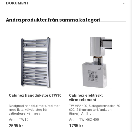
DOKUMENT
Andra produkter från samma kategori
Cabinex handdukstork TW10
Cabinex elektriskt
värmeelement
Designad handdukstork/radiator
TW-HE2-400, 5 stegstermostat, 30-
med flata, välvda steg för
60C, 2 timmars torkfunktion
vattenburet värmesy...
(timer). Antifro...
Art nr. TW10
Art nr. TW-HE2-400
2595 kr
1795 kr