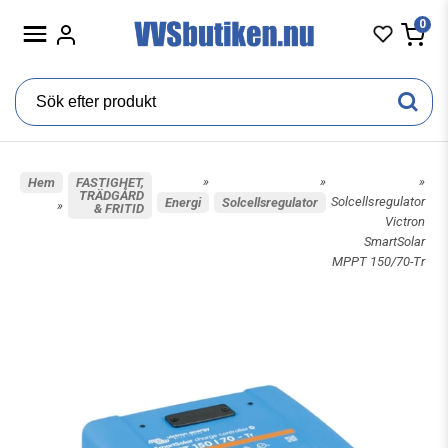
0
»
»
»
Hem
FASTIGHET,
TRÄDGÅRD
Solcellsregulator
Energi
Solcellsregulator
»
& FRITID
Victron
SmartSolar
MPPT 150/70-Tr