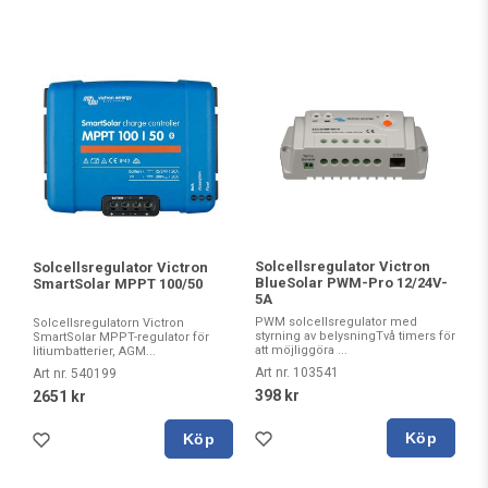
Solcellsregulator Victron
Solcellsregulator Victron
BlueSolar PWM-Pro 12/24V-
SmartSolar MPPT 100/50
5A
PWM solcellsregulator med
Solcellsregulatorn Victron
styrning av belysningTvå timers för
SmartSolar MPPT-regulator för
att möjliggöra ...
litiumbatterier, AGM...
Art nr. 103541
Art nr. 540199
398 kr
2651 kr
Köp
Köp