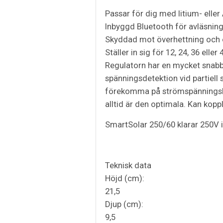
Passar för dig med litium- elle
Inbyggd Bluetooth för avläsnin
Skyddad mot överhettning och 
Ställer in sig för 12, 24, 36 ell
Regulatorn har en mycket snabb
spänningsdetektion vid partiell
förekomma på strömspänningskur
alltid är den optimala. Kan kopp
SmartSolar 250/60 klarar 250V 
Teknisk data
Höjd (cm):
21,5
Djup (cm):
9,5