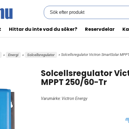
t
Hittar du inte vad du söker?
Reservdelar
Ka
» Solcellsregulator Victron SmartSolar MPP
»
Energi
»
Solcellsregulator
Solcellsregulator Vi
MPPT 250/60-Tr
Varumärke:
Victron Energy