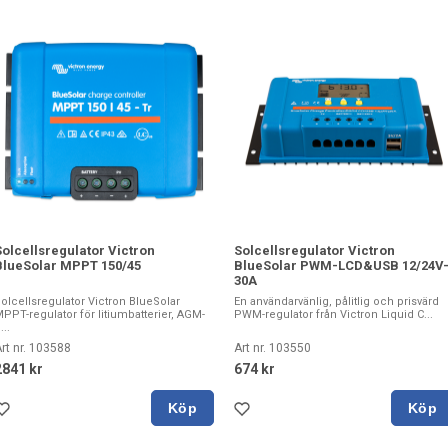
Solcellsregulator Victron
Solcellsregulator Victron
BlueSolar MPPT 150/45
BlueSolar PWM-LCD&USB 12/24V
30A
olcellsregulator Victron BlueSolar
En användarvänlig, pålitlig och prisvärd
PPT-regulator för litiumbatterier, AGM-
PWM-regulator från Victron Liquid C...
...
rt nr. 103588
Art nr. 103550
2841 kr
674 kr
Köp
Köp