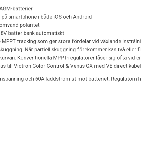
r AGM-batterier
g på smartphone i både iOS och Android
omvänd polaritet
er 48V batteribank automatiskt
 MPPT tracking som ger stora fördelar vid växlande instrål
 skuggning. När partiell skuggning förekommer kan två eller 
van. Konventionella MPPT-regulatorer låser sig ofta vid e
las till Victron Color Control & Venus GX med VE.direct kabel
inspänning och 60A laddström ut mot batteriet. Regulatorn h