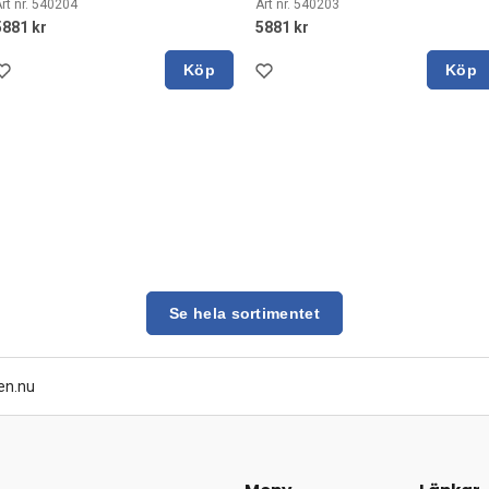
rt nr. 540204
Art nr. 540203
5881 kr
5881 kr
Köp
Köp
Se hela sortimentet
en.nu