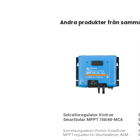
Andra produkter från samm
Solcellsregulator Victron
SmartSolar MPPT 150/60-MC4
Solcellsregulatorn Victron SmartSolar
S
MPPT-regulator för litiumbatterier, AGM...
M