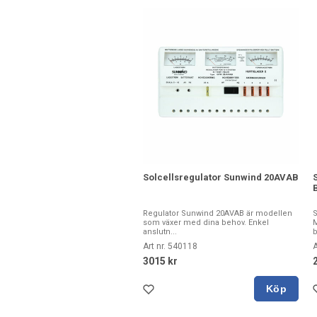
Solcellsregulator Sunwind 20AVAB
Regulator Sunwind 20AVAB är modellen
S
som växer med dina behov. Enkel
M
anslutn...
b
Art nr. 540118
A
3015 kr
Köp