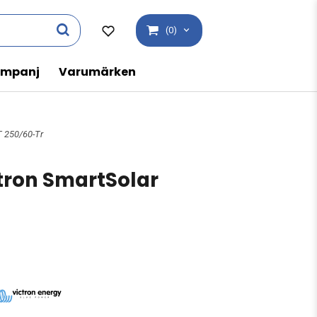
(0)
mpanj
Varumärken
T 250/60-Tr
ctron SmartSolar