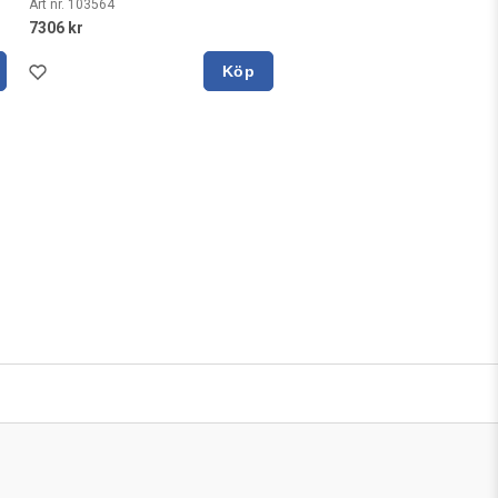
Art nr. 103564
7306 kr
Köp