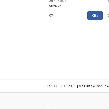
Art nr. 540211
A
5026 kr
Köp
Tel: 08 - 551 123 98
|
Mail: info@vvsbutik