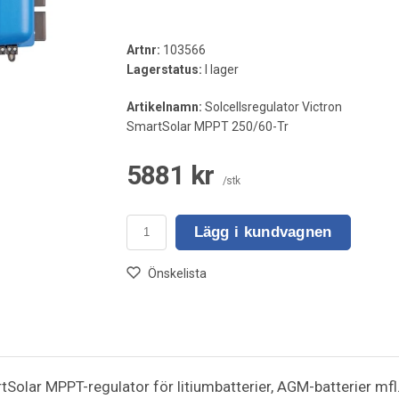
Artnr:
103566
Lagerstatus:
I lager
Artikelnamn:
Solcellsregulator Victron
SmartSolar MPPT 250/60-Tr
5881 kr
/stk
Lägg i kundvagnen
Önskelista
tSolar MPPT-regulator för litiumbatterier, AGM-batterier mfl