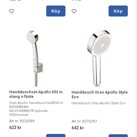
Köp
Köp
Handduschset Apollo 532 m
Handdusch Oras Apollo Style
slang o fäste
Eco
Oras Apollo HandduschsetRSK-nr:
Handdusch Oras Apollo Style Eco
8320086EAN:
6414150080678Typbeskr:
532Varumär...
Art nr. 8320086
Art nr. 8275397
623 kr
642 kr