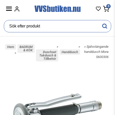
0
»
»
» Självstängande
Hem
BADRUM
& KÖK
handdusch Mora
Duschset
Handdusch
»
Takdusch &
S600306
Tillbehör