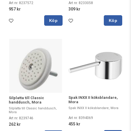
Art nr. 8237572
Art nr. 8233058
957 kr
309 kr
Köp
Köp
Spak INXX II köksblandare,
Silplatta till Classic
Mora
handdusch, Mora
Spak INXX II köksblandare, Mora
Silplatta till Classic handdusch,
Mora
Art nr. 8394069
Art nr. 8239746
455 kr
262 kr