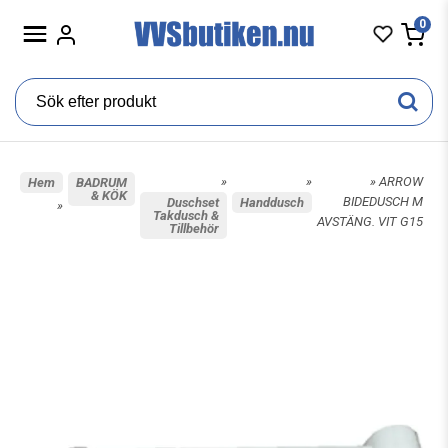
0
»
»
» ARROW
Hem
BADRUM
& KÖK
BIDEDUSCH M
Duschset
Handdusch
»
Takdusch &
AVSTÄNG. VIT G15
Tillbehör