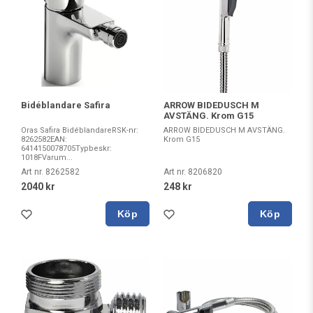
Bidéblandare Safira
ARROW BIDEDUSCH M
AVSTÄNG. Krom G15
Oras Safira BidéblandareRSK-nr:
ARROW BIDEDUSCH M AVSTÄNG.
8262582EAN:
Krom G15
6414150078705Typbeskr:
1018FVarum...
Art nr. 8262582
Art nr. 8206820
2040 kr
248 kr
Köp
Köp