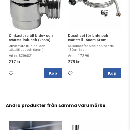
Omkastare till bidé- och
Duschset för bidé och
tvättställsdusch (krom)
tvättställ 150cm Krom
Omkastare till bidé- och
Duschset för bidé och tvättställ
tvättställsdusch (krom)
150cm Krom
Art nr. 8206821
Art nr. 172-90
217 kr
278 kr
Köp
Köp
Andra produkter från samma varumärke