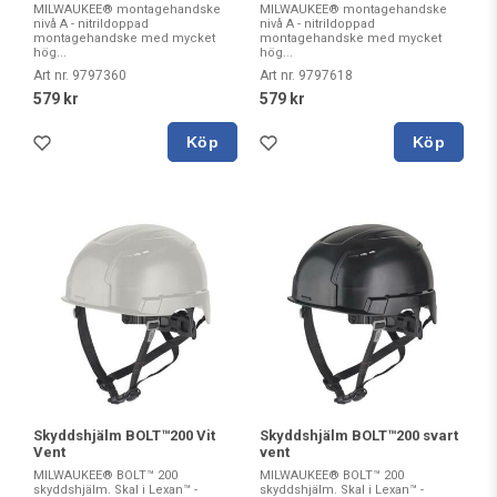
MILWAUKEE® montagehandske
MILWAUKEE® montagehandske
nivå A - nitrildoppad
nivå A - nitrildoppad
montagehandske med mycket
montagehandske med mycket
hög...
hög...
Art nr. 9797360
Art nr. 9797618
579 kr
579 kr
Köp
Köp
Skyddshjälm BOLT™200 Vit
Skyddshjälm BOLT™200 svart
Vent
vent
MILWAUKEE® BOLT™ 200
MILWAUKEE® BOLT™ 200
skyddshjälm. Skal i Lexan™ -
skyddshjälm. Skal i Lexan™ -