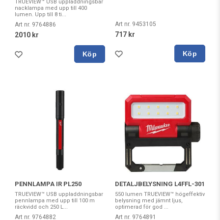
TRUEVIEW™ USB uppladdningsbar
nacklampa med upp till 400
lumen. Upp till 8 ti...
Art nr. 9453105
Art nr. 9764886
717 kr
2010 kr
Köp
Köp
PENNLAMPA IR PL250
DETALJBELYSNING L4FFL-301
TRUEVIEW™ USB uppladdningsbar
550 lumen TRUEVIEW™ högeffektiv
pennlampa med upp till 100 m
belysning med jämnt ljus,
räckvidd och 250 L...
optimerad för god ...
Art nr. 9764882
Art nr. 9764891