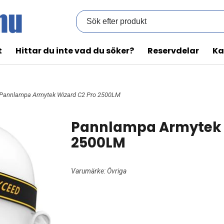
t
Hittar du inte vad du söker?
Reservdelar
Ka
 Pannlampa Armytek Wizard C2 Pro 2500LM
Pannlampa Armytek 
2500LM
Varumärke:
Övriga