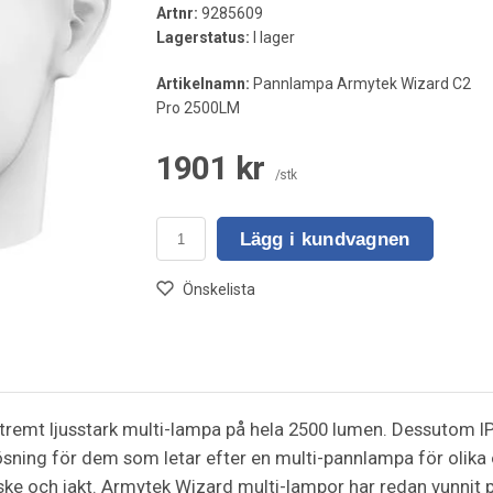
Artnr:
9285609
Lagerstatus:
I lager
Artikelnamn:
Pannlampa Armytek Wizard C2
Pro 2500LM
1901 kr
/stk
Lägg i kundvagnen
Önskelista
tremt ljusstark multi-lampa på hela 2500 lumen. Dessutom IP
lösning för dem som letar efter en multi-pannlampa för olika 
ske och jakt. Armytek Wizard multi-lampor har redan vunnit po