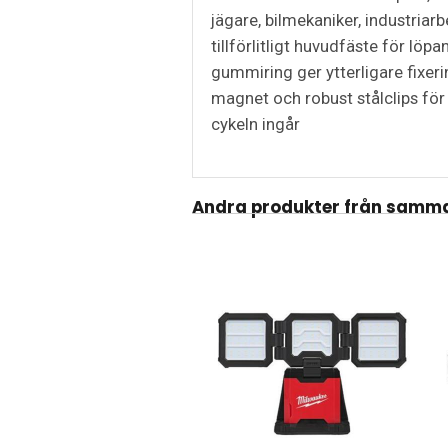
jägare, bilmekaniker, industri
tillförlitligt huvudfäste för löp
gummiring ger ytterligare fixer
magnet och robust stålclips för
cykeln ingår
Andra produkter från samma