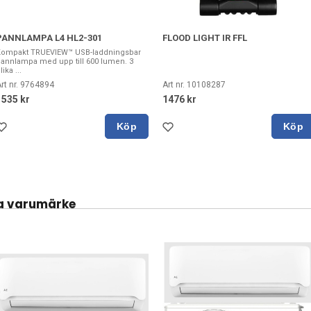
PANNLAMPA L4 HL2-301
FLOOD LIGHT IR FFL
Kompakt TRUEVIEW™ USB-laddningsbar
annlampa med upp till 600 lumen. 3
lika ...
rt nr. 9764894
Art nr. 10108287
1535 kr
1476 kr
Köp
Köp
a varumärke