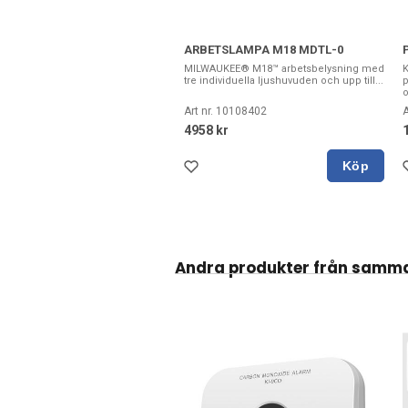
ARBETSLAMPA M18 MDTL-0
MILWAUKEE® M18™ arbetsbelysning med
tre individuella ljushuvuden och upp till...
p
o
Art nr. 10108402
A
4958 kr
Köp
Andra produkter från samm