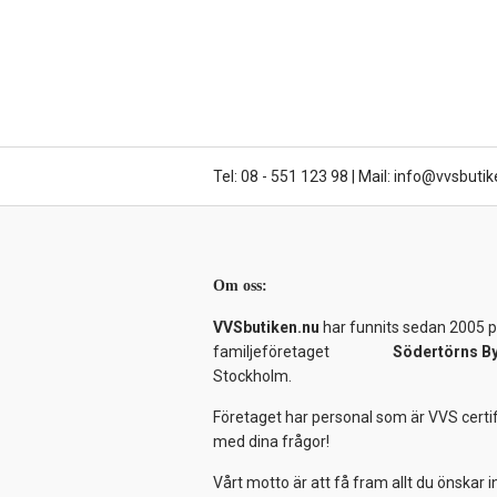
Tel: 08 - 551 123 98
|
Mail: info@vvsbutik
Om oss:
VVSbutiken.nu
har funnits sedan 2005 på
familjeföretaget
Södertörns B
Stockholm.
Företaget har personal som är VVS certif
med dina frågor!
Vårt motto är att få fram allt du önskar