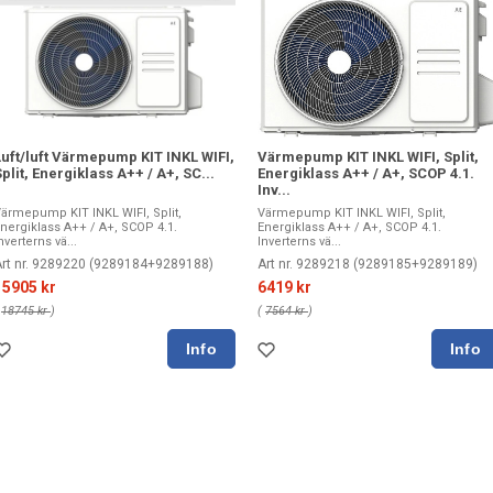
Luft/luft Värmepump KIT INKL WIFI,
Värmepump KIT INKL WIFI, Split,
plit, Energiklass A++ / A+, SC...
Energiklass A++ / A+, SCOP 4.1.
Inv...
ärmepump KIT INKL WIFI, Split,
Värmepump KIT INKL WIFI, Split,
nergiklass A++ / A+, SCOP 4.1.
Energiklass A++ / A+, SCOP 4.1.
nverterns vä...
Inverterns vä...
Art nr. 9289220 (9289184+9289188)
Art nr. 9289218 (9289185+9289189)
15905 kr
6419 kr
(
18745 kr
)
(
7564 kr
)