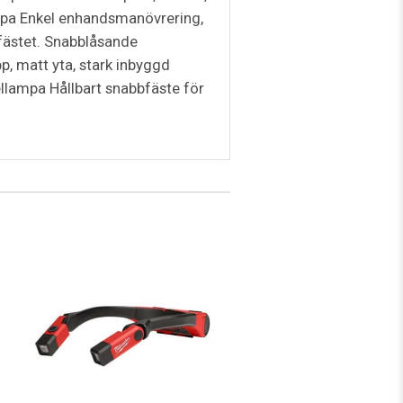
ampa Enkel enhandsmanövrering,
i fästet. Snabblåsande
, matt yta, stark inbyggd
llampa Hållbart snabbfäste för