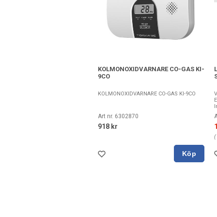
KOLMONOXIDVARNARE CO-GAS KI-
9CO
S
KOLMONOXIDVARNARE CO-GAS KI-9CO
V
E
I
Art nr. 6302870
918 kr
Köp