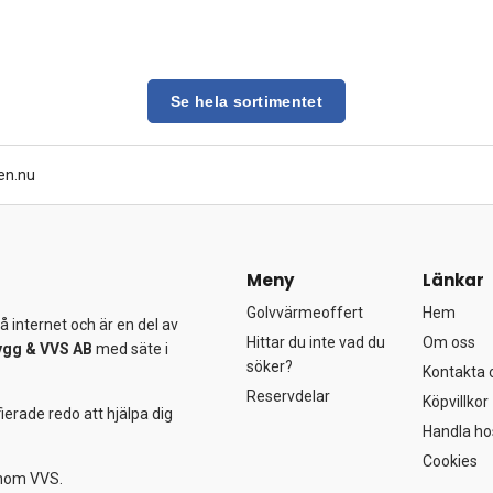
Se hela sortimentet
en.nu
Meny
Länkar
Golvvärmeoffert
Hem
 internet och är en del av
Hittar du inte vad du
Om oss
ygg &
VVS AB
med säte i
söker?
Kontakta 
Reservdelar
Köpvillkor
ierade redo att hjälpa dig
Handla ho
Cookies
 inom VVS.