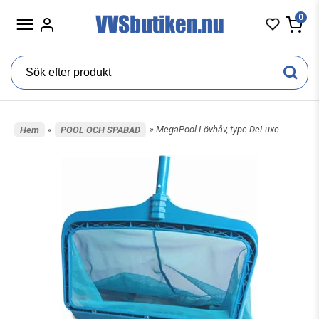
0
» MegaPool Lövhåv, type DeLuxe
Hem
»
POOL OCH SPABAD