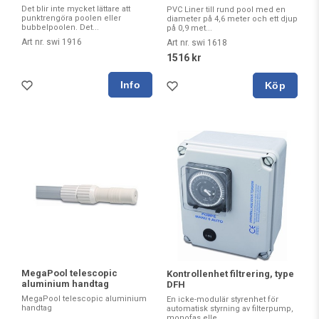
Det blir inte mycket lättare att
PVC Liner till rund pool med en
punktrengöra poolen eller
diameter på 4,6 meter och ett djup
bubbelpoolen. Det...
på 0,9 met...
Art nr. swi 1916
Art nr. swi 1618
1516 kr
Köp
MegaPool telescopic
Kontrollenhet filtrering, type
aluminium handtag
DFH
MegaPool telescopic aluminium
En icke-modulär styrenhet för
handtag
automatisk styrning av filterpump,
monofas elle...