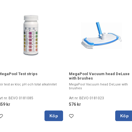
MegaPool Test strips
MegaPool Vacuum head DeLuxe
with brushes
ör test av klor, pH och total alkalinitet
MegaPool Vacuum head DeLuxe with
brushes
rt nr. BEVO 0181085
Art nr. BEVO 0181023
459 kr
576 kr
Köp
Köp