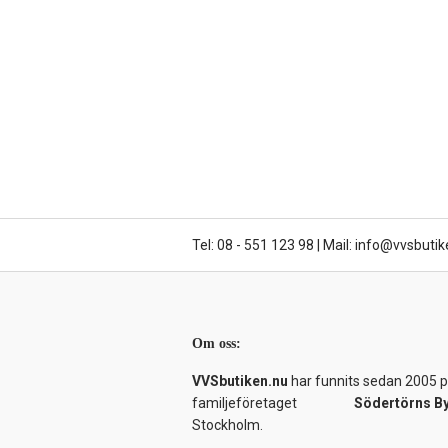
Tel: 08 - 551 123 98
|
Mail: info@vvsbutik
Om oss:
VVSbutiken.nu
har funnits sedan 2005 på
familjeföretaget
Södertörns B
Stockholm.