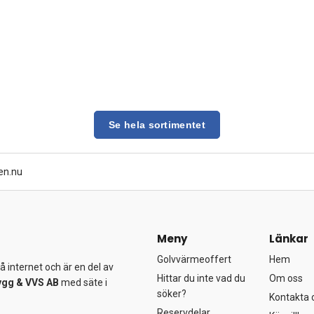
Se hela sortimentet
en.nu
Meny
Länkar
Golvvärmeoffert
Hem
 internet och är en del av
Hittar du inte vad du
Om oss
ygg &
VVS AB
med säte i
söker?
Kontakta 
Reservdelar