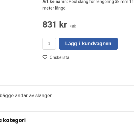
Artikelnamn:
Pool slang för rengöring 38 mm 11
meter längd
831 kr
/stk
Lägg i kundvagnen
Önskelista
 bägge ändar av slangen.
 kategori