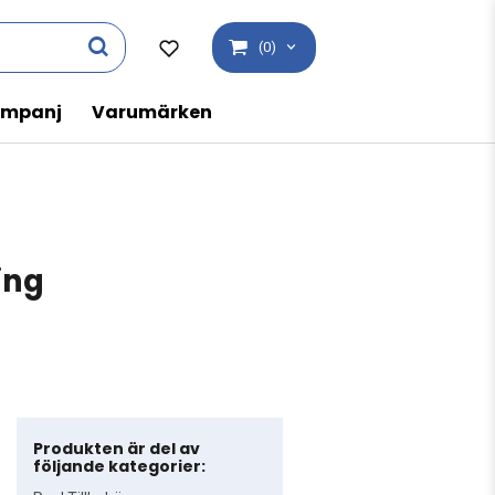
(0)
mpanj
Varumärken
ing
Produkten är del av
följande kategorier: