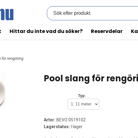
t
Hittar du inte vad du söker?
Reservdelar
Ka
 för rengöring
Pool slang för rengör
Typ:
Artnr:
BEVO 0519102
Lagerstatus:
I lager