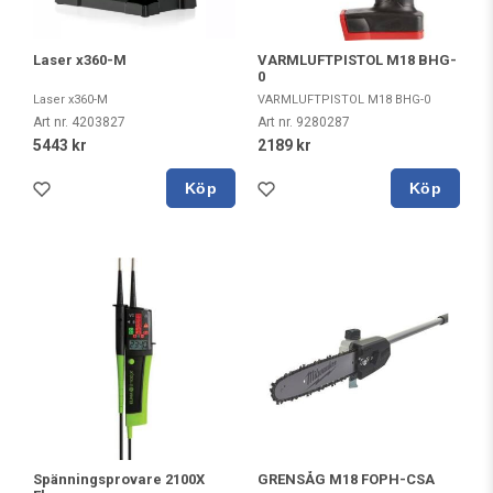
Laser x360-M
VARMLUFTPISTOL M18 BHG-
0
Laser x360-M
VARMLUFTPISTOL M18 BHG-0
Art nr. 4203827
Art nr. 9280287
5443 kr
2189 kr
Köp
Köp
Spänningsprovare 2100X
GRENSÅG M18 FOPH-CSA