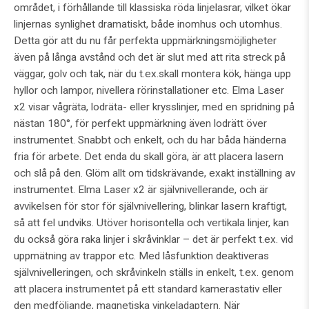
området, i förhållande till klassiska röda linjelasrar, vilket ökar
linjernas synlighet dramatiskt, både inomhus och utomhus.
Detta gör att du nu får perfekta uppmärkningsmöjligheter
även på långa avstånd och det är slut med att rita streck på
väggar, golv och tak, när du t.ex.skall montera kök, hänga upp
hyllor och lampor, nivellera rörinstallationer etc. Elma Laser
x2 visar vågräta, lodräta- eller krysslinjer, med en spridning på
nästan 180°, för perfekt uppmärkning även lodrätt över
instrumentet. Snabbt och enkelt, och du har båda händerna
fria för arbete. Det enda du skall göra, är att placera lasern
och slå på den. Glöm allt om tidskrävande, exakt inställning av
instrumentet. Elma Laser x2 är självnivellerande, och är
avvikelsen för stor för självnivellering, blinkar lasern kraftigt,
så att fel undviks. Utöver horisontella och vertikala linjer, kan
du också göra raka linjer i skråvinklar – det är perfekt t.ex. vid
uppmätning av trappor etc. Med låsfunktion deaktiveras
självnivelleringen, och skråvinkeln ställs in enkelt, t.ex. genom
att placera instrumentet på ett standard kamerastativ eller
den medföljande, magnetiska vinkeladaptern. När