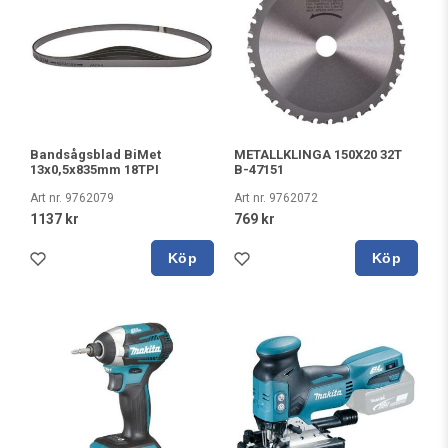
Bandsågsblad BiMet
METALLKLINGA 150X20 32T
13x0,5x835mm 18TPI
B-47151
Art nr. 9762079
Art nr. 9762072
1137 kr
769 kr
Köp
Köp