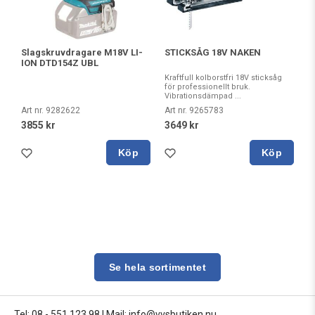
Slagskruvdragare M18V LI-
STICKSÅG 18V NAKEN
ION DTD154Z UBL
Kraftfull kolborstfri 18V sticksåg
för professionellt bruk.
Vibrationsdämpad ...
Art nr. 9282622
Art nr. 9265783
3855 kr
3649 kr
Köp
Köp
Se hela sortimentet
Tel: 08 - 551 123 98
|
Mail: info@vvsbutiken.nu