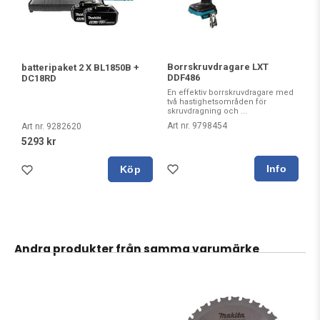
Borrskruvdragare LXT
batteripaket 2 X BL1850B +
DDF486
DC18RD
En effektiv borrskruvdragare med
två hastighetsområden för
skruvdragning och ...
Art nr. 9798454
Art nr. 9282620
5293 kr
Köp
Andra produkter från samma varumärke