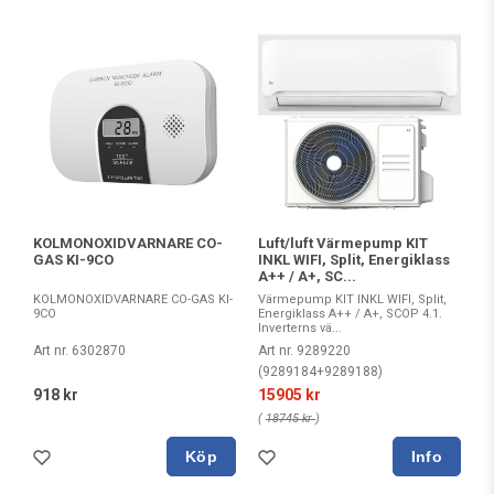
KOLMONOXIDVARNARE CO-
Luft/luft Värmepump KIT
GAS KI-9CO
INKL WIFI, Split, Energiklass
A++ / A+, SC...
KOLMONOXIDVARNARE CO-GAS KI-
Värmepump KIT INKL WIFI, Split,
9CO
Energiklass A++ / A+, SCOP 4.1.
Inverterns vä...
Art nr. 6302870
Art nr. 9289220
(9289184+9289188)
918 kr
15905 kr
(
18745 kr
)
Köp