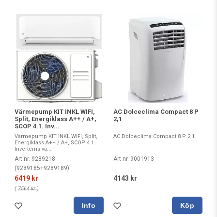
Värmepump KIT INKL WIFI,
AC Dolceclima Compact 8 P
Split, Energiklass A++ / A+,
2,1
SCOP 4.1. Inv...
Värmepump KIT INKL WIFI, Split,
AC Dolceclima Compact 8 P 2,1
Energiklass A++ / A+, SCOP 4.1.
Inverterns vä...
Art nr. 9289218
Art nr. 9001913
(9289185+9289189)
6419 kr
4143 kr
(
7564 kr
)
Köp