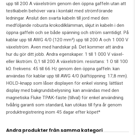
upp till 200 A växelström genom den öppna gaffeln utan att
testkabeln behöver vara i kontakt med strömförande
ledningar. Anslut den svarta kabeln till jord med den
medföljande robusta krokodilklämman, skjut in kabeln i den
öppna gaffeln och se både spänning och ström samtidigt. På
kablar upp till AWG 4/0 (120 mm²) upp till 200 A och 1 000 V
växelström. Även med handskar på. Det kommer att ändra
hur du gör ditt jobb. Andra egenskaper. 1 till 1 000 V växel-
eller likström. 0,1 till 200 A växelström. resistans: 1 O till 100
kO. frekvens: 45 till 66 Hz genom den öppna gaffeln. kan
användas för kablar upp till AWG 4/0 (käftöppning: 17,8 mm).
HOLD-knapp som låser displayen för enkel visning. lättläst
display med bakgrundsbelysning. kan användas med den
magnetiska Fluke TPAK-fäste (tillval) för enkel användning.
tvåårig garanti som standard, kan utökas till fyra år genom
produktregistrering inom 45 dagar efter köpet*
Andra produkter från samma kategori