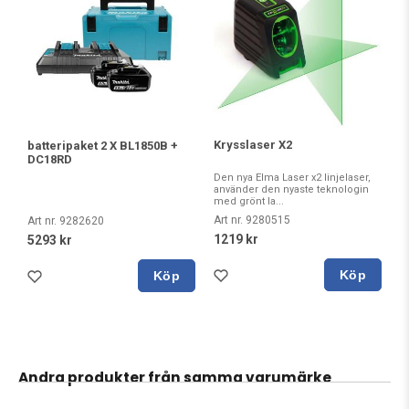
Krysslaser X2
batteripaket 2 X BL1850B +
DC18RD
Den nya Elma Laser x2 linjelaser,
använder den nyaste teknologin
med grönt la...
Art nr. 9280515
Art nr. 9282620
1219 kr
5293 kr
Köp
Köp
Andra produkter från samma varumärke