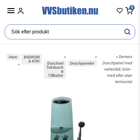
0
»
»
» Demerx
Hem
BADRUM
& KÖK
Duschpanel med
Duschset
Duschpaneler
»
Takdusch
vattenfall, Grön -
&
Tillbehör
med eller utan
termostat