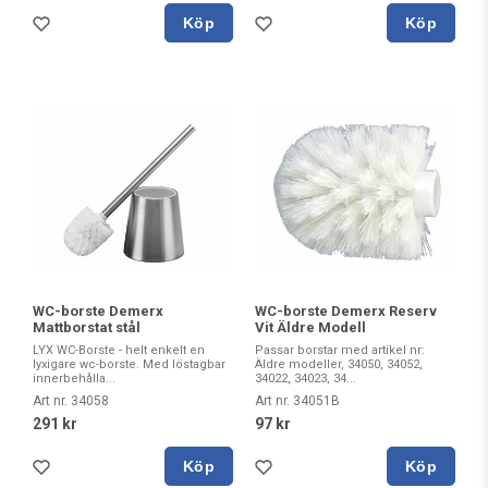
Köp
Köp
WC-borste Demerx
WC-borste Demerx Reserv
Mattborstat stål
Vit Äldre Modell
LYX WC-Borste - helt enkelt en
Passar borstar med artikel nr:
lyxigare wc-borste. Med löstagbar
Äldre modeller, 34050, 34052,
innerbehålla...
34022, 34023, 34...
Art nr. 34058
Art nr. 34051B
291 kr
97 kr
Köp
Köp