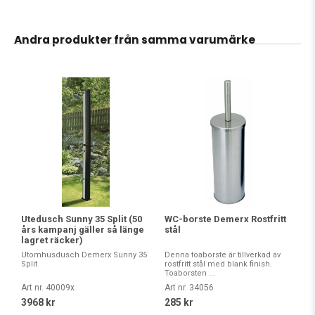
Andra produkter från samma varumärke
Utedusch Sunny 35 Split (50
WC-borste Demerx Rostfritt
års kampanj gäller så länge
stål
lagret räcker)
Utomhusdusch Demerx Sunny 35
Denna toaborste är tillverkad av
Split
rostfritt stål med blank finish.
Toaborsten ...
Art nr. 40009x
Art nr. 34056
3968 kr
285 kr