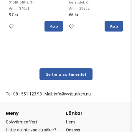
34048, 34049, 34...
toalettstol. K...
Art nr. 34051I
Art nr. 21202
97 kr
65 kr
Köp
Köp
Se hela sortimentet
Tel: 08 - 551 123 98
|
Mail: info@vvsbutiken.nu
Meny
Länkar
Golvvärmeoffert
Hem
Hittar du inte vad du söker?
Om oss