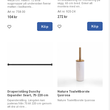
Vit torkställning för montering på
44x26 cm. Halkfri. 72 små
vägg. 65 cm bred. Enkel att
sugproppar på undersidan fixerar
montera med en...
mattan i badkarets...
Art nr. 920-24
Art nr. 758-30
272 kr
104 kr
Köp
Köp
Draperistång Duschy
Nature Toalettborste
Expander Svart, 75-220 cm
ljusrosa
Expanderstång. Längden kan
Nature Toalettborste ljusrosa
justeras från 75 till 220 cm genom
att dra ut röre...