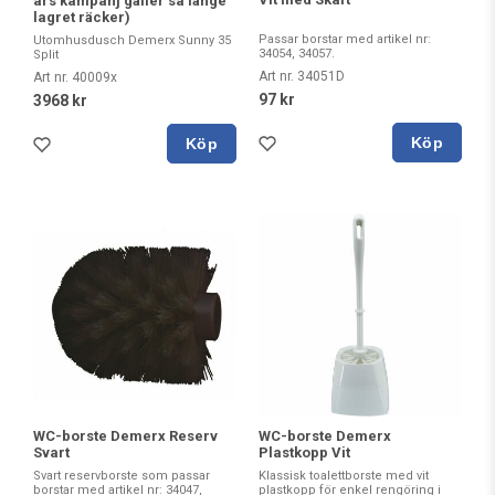
års kampanj gäller så länge
lagret räcker)
Passar borstar med artikel nr:
Utomhusdusch Demerx Sunny 35
34054, 34057.
Split
Art nr. 34051D
Art nr. 40009x
97 kr
3968 kr
Köp
Köp
WC-borste Demerx Reserv
WC-borste Demerx
Svart
Plastkopp Vit
Svart reservborste som passar
Klassisk toalettborste med vit
borstar med artikel nr: 34047,
plastkopp för enkel rengöring i