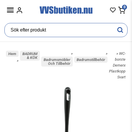
0
»
»
» WC-
Hem
BADRUM
& KÖK
borste
Badrumsmöbler
Badrumstillbehör
»
Och Tillbehör
Demerx
Plastkopp
Svart