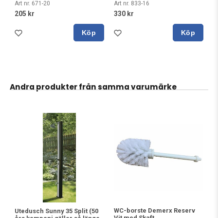
Art nr. 671-20
Art nr. 833-16
205 kr
330 kr
Köp
Köp
Andra produkter från samma varumärke
WC-borste Demerx Reserv
Utedusch Sunny 35 Split (50
Vit med Skaft