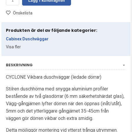
Lägg i kundvagnen
Önskelista
Produkten är del av följande kategorier:
Cabinex Duschväggar
Visa fler
BESKRIVNING
CYCLONE Vikbara duschväggar (ledade dörrar)
Stilren duschhörna med snygga aluminium profiler
bestående av två glasdörrar (6 mm säkerhetshärdat glas),
Vägg-gångjärnen lyfter dörren när den öppnas (inåt/utåt),
5mm och det ytterliggare gångjärnet 35-45cm från
väggen gör dörren vikbar och extra smidig.
Detta möjliggör montering vid ytterst trånga utrymmen.