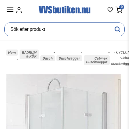
0
»
»
»
» CYCLO
Hem
BADRUM
& KÖK
Vikba
Dusch
Duschväggar
Cabinex
»
Duschväggar
duschvägg