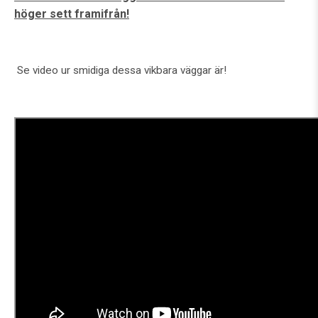
höger sett framifrån!
Se video ur smidiga dessa vikbara väggar är!