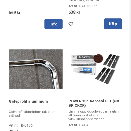
C100, CW2, CW6, CWL...
Art nr. TB-C100PR
638 kr
569 kr
Köp
POWER 15g Aerosol SET (6st
Golvprofil aluminium
BRICKOR)
Limma upp duschväggarna utan
Golvprofil aluminium rak eller
att borra i kakel eller
svängd
tätskikt!Snabbhärdande l...
Art nr. TB-G4
Art nr. TB-C106