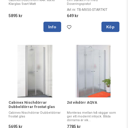
Cabinex Duschhörn RAK 90x90
Lim Startkit Pro med
Klarglas Svart Matt
Doseringspistol
Art nr. TB-MX50-STARTKIT
5895 kr
649 kr
Köp
Cabinex Nischdörrar
2st vikdörr AQVA
Dubbeldörrar frostat glas
Cabinex Nischdörrar Dubbeldörrar
Monteras mellan två väggar som
frostat glas
ger ett modernt intryck. Båda
dörrarna är vik...
5695 kr
7785 kr