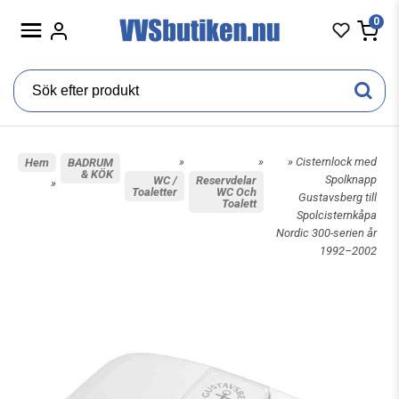
0
»
»
» Cisternlock med
Hem
BADRUM
& KÖK
Spolknapp
WC /
Reservdelar
»
Toaletter
WC Och
Gustavsberg till
Toalett
Spolcisternkåpa
Nordic 300-serien år
1992–2002