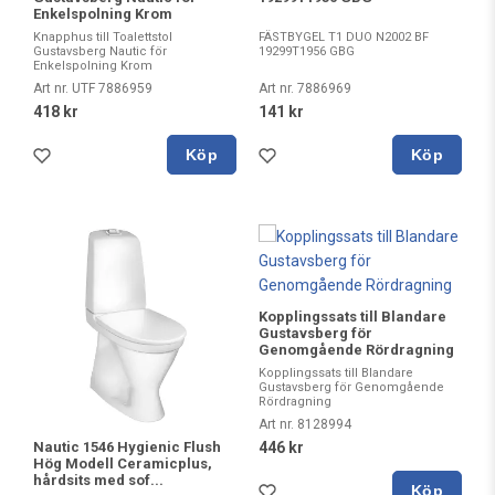
Enkelspolning Krom
Knapphus till Toalettstol
FÄSTBYGEL T1 DUO N2002 BF
Gustavsberg Nautic för
19299T1956 GBG
Enkelspolning Krom
Art nr. UTF 7886959
Art nr. 7886969
418 kr
141 kr
Köp
Köp
Kopplingssats till Blandare
Gustavsberg för
Genomgående Rördragning
Kopplingssats till Blandare
Gustavsberg för Genomgående
Rördragning
Art nr. 8128994
Nautic 1546 Hygienic Flush
446 kr
Hög Modell Ceramicplus,
hårdsits med sof...
Köp