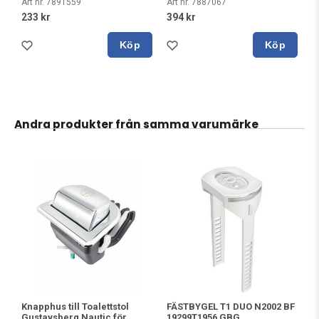
Art nr. 7891559
Art nr. 7887067
233 kr
394 kr
Köp
Köp
Andra produkter från samma varumärke
Knapphus till Toalettstol
FÄSTBYGEL T1 DUO N2002 BF
Gustavsberg Nautic för
19299T1956 GBG