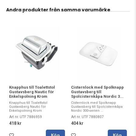
Andra produkter från samma varumärke
Knapphus till Toalettstol
Cisternlock med Spolknapp
Gustavsberg Nautic för
Gustavsberg till
Enkelspolning Krom
Spolcisternkåpa Nordic 3...
Knapphus till Toalettstol
Cisternlock med Spolknapp
Gustavsberg Nautic för
Gustavsberg till Spolcisternkåpa
Enkelspolning Krom
Nordic 300-serien ...
Art nr. UTF 7886959
Art nr. UTF 7880807
418 kr
404 kr
Köp
Köp