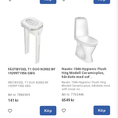
Nautic 1546 Hygienic Flush
FÄSTBYGEL T1 DUO N2002 BF
Hög Modell Ceramicplus,
19299T1956 GBG
hårdsits med sof...
Nautic 1546 Hygienic Flush Hög
FÄSTBYGEL T1 DUO N2002 BF
Modell Ceramicplus, hårdsits med
19299T1956 GBG
soft close oc...
Art nr. 7763446
Art nr. 7886969
6549 kr
141 kr
Köp
Köp