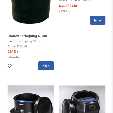
Isolations paket Biobox
2324 kr
från
(
2792 kr
)
BioBox Förhöjning 60 cm
BioBox Förhöjning 60 cm
Art nr. 910360
2618 kr
(
2959 kr
)
Köp