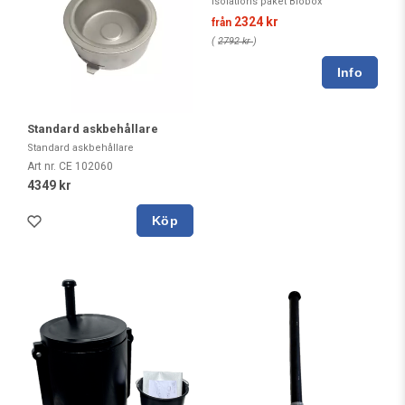
Isolations paket Biobox
2324 kr
från
(
2792 kr
)
Standard askbehållare
Standard askbehållare
Art nr. CE 102060
4349 kr
Köp