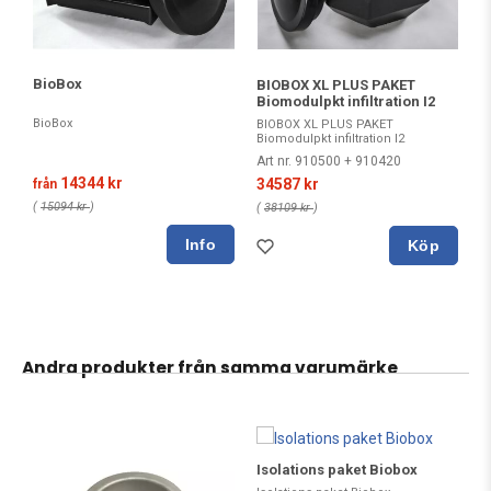
BioBox
BIOBOX XL PLUS PAKET
Biomodulpkt infiltration I2
BioBox
BIOBOX XL PLUS PAKET
Biomodulpkt infiltration I2
Art nr. 910500 + 910420
14344 kr
34587 kr
från
(
15094 kr
)
(
38109 kr
)
Köp
Andra produkter från samma varumärke
Isolations paket Biobox