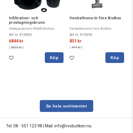
Infiltration- och
Ventialtionsrör före BioBox
provtagningsbrunn
Utsläppsbrunn KK600 Biobox
Ventialtionsrör före BioBox
Art nr. 910800
Art nr. 910690
6844 kr
831 kr
(
8602 kr
)
(
944 kr
)
Köp
Köp
Se hela sortimentet
Tel: 08 - 551 123 98
|
Mail: info@vvsbutiken.nu