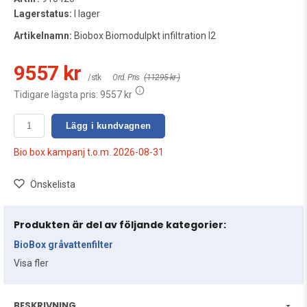
Lagerstatus:
I lager
Artikelnamn:
Biobox Biomodulpkt infiltration I2
9557 kr
/stk
Ord. Pris
(11295 kr )
Tidigare lägsta pris:
9557 kr
Lägg i kundvagnen
Bio box kampanj t.o.m. 2026-08-31
Önskelista
Produkten är del av följande kategorier:
BioBox gråvattenfilter
Visa fler
BESKRIVNING